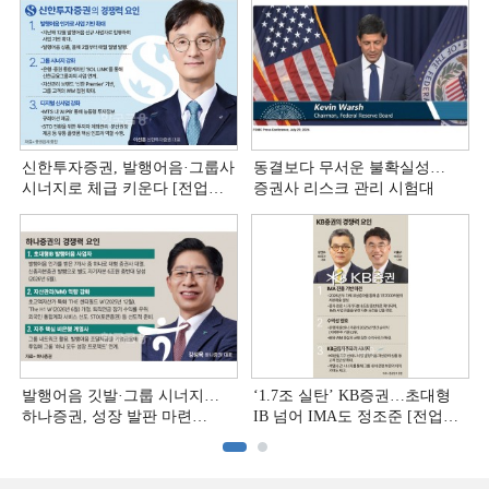
신한투자증권, 발행어음·그룹사
동결보다 무서운 불확실성…
시너지로 체급 키운다 [전업계
증권사 리스크 관리 시험대
추격하는 은행계 증권사 (4)]
발행어음 깃발·그룹 시너지…
‘1.7조 실탄’ KB증권…초대형
하나증권, 성장 발판 마련
IB 넘어 IMA도 정조준 [전업계
[전업계 추격하는 은행계
추격하는 은행계 증권사 (2)]
증권사 (3)]