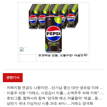
관련기사
저해지형 연금도 나왔지만…단기납 종신 대안·생보업 미래 먹거리 톤틴연금 출시 요원
이용우 의원 “거래소, 시장감시 미흡…소액주주 피해 키워” [2023 국감]
호반그룹, 협력사와 함께 ’양극화 해소 자율협약‘ 체결…동반성장 다짐
상반기 국내 가상자산 시총 28조 46%↑…거래소 양극화