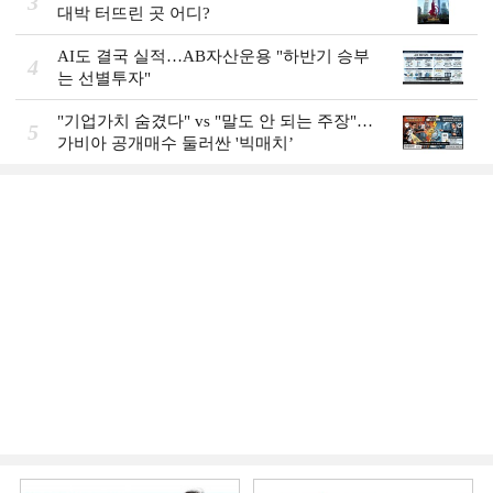
3
대박 터뜨린 곳 어디?
AI도 결국 실적…AB자산운용 "하반기 승부
4
는 선별투자"
"기업가치 숨겼다" vs "말도 안 되는 주장"…
5
가비아 공개매수 둘러싼 '빅매치’