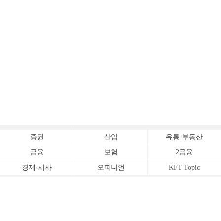
증권
산업
유통·부동산
금융
보험
2금융
경제·시사
오피니언
KFT Topic
전체서비스
Copyrightⓒ
한국금융신문 All Rights Reserved.