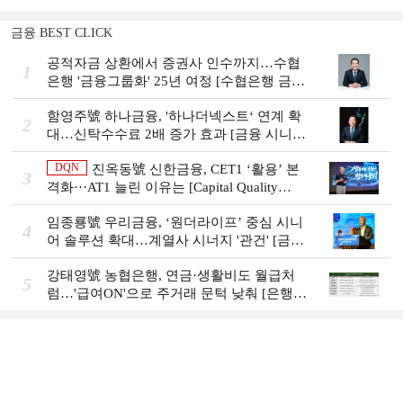
금융 BEST CLICK
공적자금 상환에서 증권사 인수까지…수협
1
은행 '금융그룹화' 25년 여정 [수협은행 금융
그룹의 꿈①]
함영주號 하나금융, '하나더넥스트‘ 연계 확
2
대…신탁수수료 2배 증가 효과 [금융 시니어
비즈니스 돋보기]
DQN
진옥동號 신한금융, CET1 ‘활용’ 본
3
격화···AT1 늘린 이유는 [Capital Quality
Review]
임종룡號 우리금융, ‘원더라이프’ 중심 시니
4
어 솔루션 확대…계열사 시너지 '관건' [금융
시니어 비즈니스 돋보기]
강태영號 농협은행, 연금·생활비도 월급처
5
럼…'급여ON'으로 주거래 문턱 낮춰 [은행권
머니무브 대응 전략]