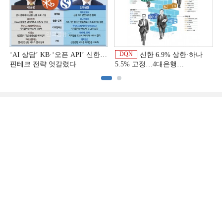
DQN
‘AI 상담’ KB·‘오픈 API’ 신한…
신한 6.9% 상한·하나
핀테크 전략 엇갈렸다
5.5% 고정…4대은행
중금리대출 승부수
이