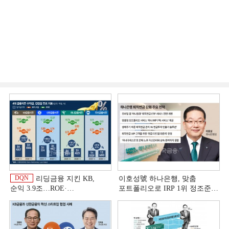
DQN
리딩금융 지킨 KB,
이호성號 하나은행, 맞춤
순익 3.9조…ROE·
포트폴리오로 IRP 1위 정조준
비용효율성까지 선두 [2026
[은행권 연금 방어전]
이
상반기 금융 리그테이블]