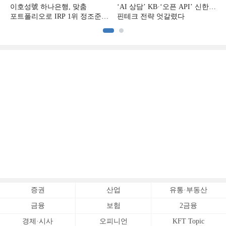
이호성號 하나은행, 맞춤
‘AI 상담’ KB·‘오픈 API’ 신한…
포트폴리오로 IRP 1위 정조준
핀테크 전략 엇갈렸다
[은행권 연금 방어전]
[
증권
산업
유통·부동산
금융
보험
2금융
경제·시사
오피니언
KFT Topic