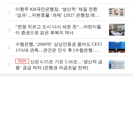
이환주 KB국민은행장, ‘생산적’ 체질 전환
2
‘성과’…자본효율 ‘과제’ [2027 은행장 레이
스 개막]
“전쟁 치르고 도시 다시 세운 돈”…어린이들
3
이 증권으로 읽은 회복의 역사
수협은행, ‘2000억’ 상상인증권 품어도 CET1
4
15%대 관측…관건은 인수 후 [수협은행, 금
융그룹의 꿈②]
DQN
산은 6.55조·기은 5.56조…‘생산적 금
5
융ʼ 공급 박차 [은행권 자금조달 전략]