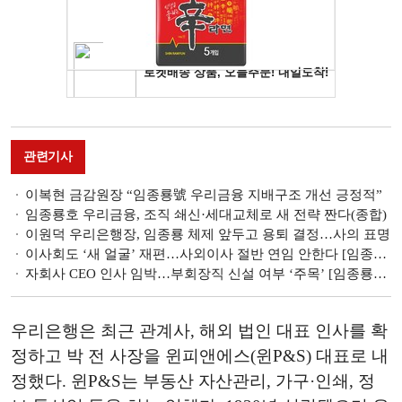
관련기사
이복현 금감원장 “임종룡號 우리금융 지배구조 개선 긍정적”
임종룡호 우리금융, 조직 쇄신·세대교체로 새 전략 짠다(종합)
이원덕 우리은행장, 임종룡 체제 앞두고 용퇴 결정…사의 표명
이사회도 ‘새 얼굴’ 재편…사외이사 절반 연임 안한다 [임종룡號 우리금융]
자회사 CEO 인사 임박…부회장직 신설 여부 ‘주목’ [임종룡號 우리금융]
우리은행은 최근 관계사, 해외 법인 대표 인사를 확
정하고 박 전 사장을 윈피앤에스(윈P&S) 대표로 내
정했다. 윈P&S는 부동산 자산관리, 가구·인쇄, 정