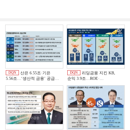
DQN
DQN
산은 6.55조·기은
리딩금융 지킨 KB,
5.56조…‘생산적 금융ʼ 공급
순익 3.9조…ROE·
박차 [은행권 자금조달 전략]
비용효율성까지 선두 [2026
상반기 금융 리그테이블]