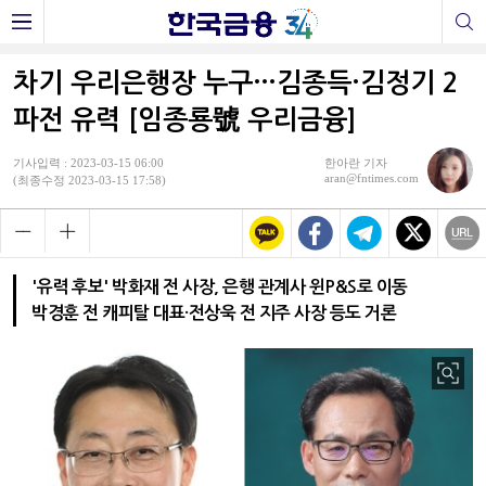
차기 우리은행장 누구…김종득·김정기 2
파전 유력 [임종룡號 우리금융]
기사입력 : 2023-03-15 06:00
한아란 기자
aran@fntimes.com
(최종수정 2023-03-15 17:58)
'유력 후보' 박화재 전 사장, 은행 관계사 윈P&S로 이동
박경훈 전 캐피탈 대표·전상욱 전 지주 사장 등도 거론