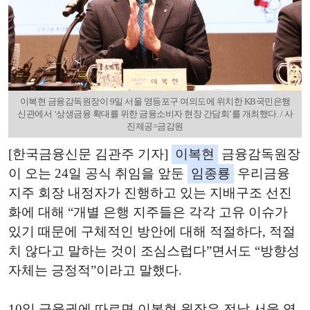
이복현 금융감독원장이 9일 서울 영등포구 여의도에 위치한 KB국민은행
신관에서 ‘상생금융 확대를 위한 금융소비자 현장 간담회’를 개최했다. / 사
진제공=금감원
[한국금융신문 김관주 기자]
이복현
금융감독원장
이 오는 24일 공식 취임을 앞둔
임종룡
우리금융
지주 회장 내정자가 진행하고 있는 지배구조 선진
화에 대해 “개별 은행 지주들은 각각 고유 이슈가
있기 때문에 구체적인 방안에 대해 적절하다, 적절
치 않다고 말하는 것이 조심스럽다”면서도 “방향성
자체는 긍정적”이라고 말했다.
10일 금융권에 따르면 이복현 원장은 전날 서울 영