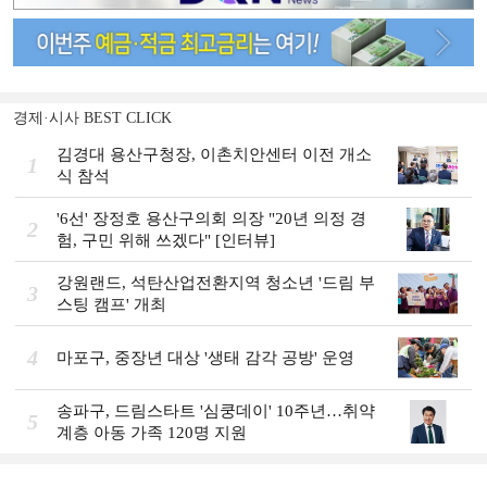
경제·시사 BEST CLICK
김경대 용산구청장, 이촌치안센터 이전 개소
1
식 참석
'6선' 장정호 용산구의회 의장 "20년 의정 경
2
험, 구민 위해 쓰겠다" [인터뷰]
강원랜드, 석탄산업전환지역 청소년 '드림 부
3
스팅 캠프' 개최
4
마포구, 중장년 대상 '생태 감각 공방' 운영
송파구, 드림스타트 '심쿵데이' 10주년…취약
5
계층 아동 가족 120명 지원