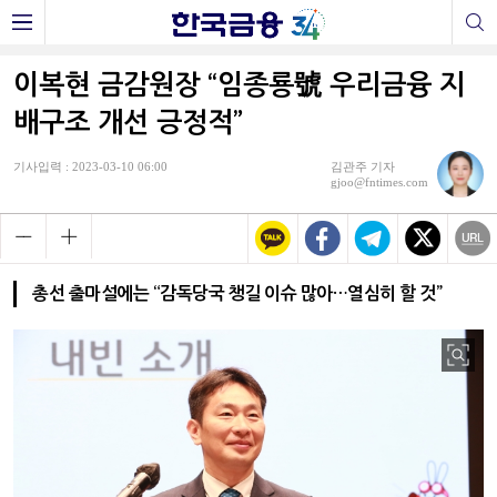
이복현 금감원장 “임종룡號 우리금융 지
배구조 개선 긍정적”
기사입력 : 2023-03-10 06:00
김관주 기자
gjoo@fntimes.com
총선 출마설에는 “감독당국 챙길 이슈 많아…열심히 할 것”