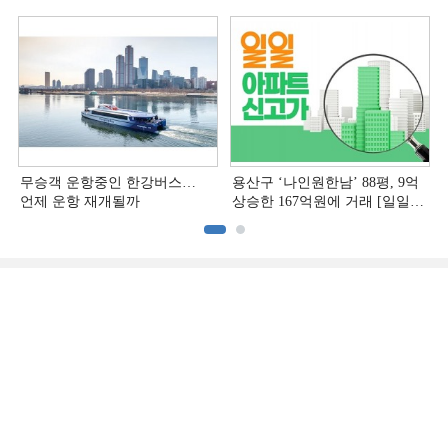
무승객 운항중인 한강버스…
용산구 ‘나인원한남’ 88평, 9억
언제 운항 재개될까
상승한 167억원에 거래 [일일
아파트 신고가]