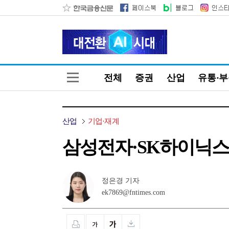
전체
증권
산업
유통·
산업
기업·재계
삼성전자·SK하이닉스,
정은경 기자
ek7869@fntimes.com