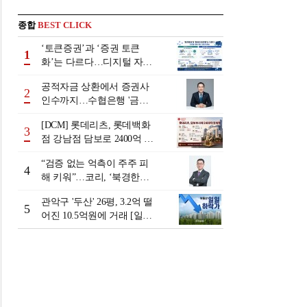
종합
BEST CLICK
‘토큰증권’과 ‘증권 토큰
1
화’는 다르다…디지털 자본
시장 다음 단계는
공적자금 상환에서 증권사
2
인수까지…수협은행 '금융
그룹화' 25년 여정 [수협은
[DCM] 롯데리츠, 롯데백화
행 금융그룹의 꿈①]
3
점 강남점 담보로 2400억 조
달…단기채 차환
“검증 없는 억측이 주주 피
4
해 키워”…코리, ‘북경한미
미수채권 논란’ 정면 반박
관악구 '두산' 26평, 3.2억 떨
5
어진 10.5억원에 거래 [일일
하락가]