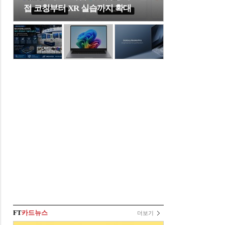
접 코칭부터 XR 실습까지 확대
FT
카드뉴스
더보기