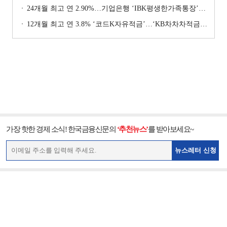
24개월 최고 연 2.90%…기업은행 ‘IBK평생한가족통장’ [이주의 은행 예금금리-1월 2주]
12개월 최고 연 3.8% ‘코드K자유적금’…‘KB차차차적금’ 8% 이자 [이주의 은행 적금금리-1월 2주]
가장 핫한 경제 소식! 한국금융신문의
‘추천뉴스’
를 받아보세요~
뉴스레터 신청