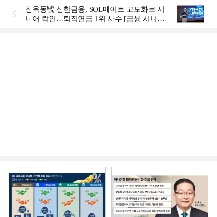
Review]]
진옥동號 신한금융, SOL메이트 고도화로 시
5
니어 락인…퇴직연금 1위 사수 [금융 시니어
비즈니스 돋보기]