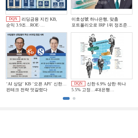
DQN
리딩금융 지킨 KB,
이호성號 하나은행, 맞춤
순익 3.9조…ROE·
포트폴리오로 IRP 1위 정조준
비용효율성까지 선두 [2026
[은행권 연금 방어전]
상반기 금융 리그테이블]
DQN
‘AI 상담’ KB·‘오픈 API’ 신한…
신한 6.9% 상한·하나
핀테크 전략 엇갈렸다
5.5% 고정…4대은행
중금리대출 승부수