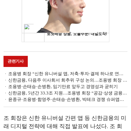
관련기사
조용병 회장 “신한 유니버설 앱, 저축·투자·결제 하나로 연결…내년 여름 출시”
신한금융, 다음주 이사회서 회추위 구성 논의…조용병 회장 3연임 '유력'
조용병·손태승·손병환, 임기만료 앞두고 경영성과 굳히기
신한금융, 5년간 33.3조 지원…조용병 회장 “공감·상생 금융 생태계 만들 것”
윤종규·조용병·함영주·손태승·손병환, 빅테크 경쟁 슈퍼앱서 ‘승부수’
조 회장은 신한 유니버설 간편 앱 등 신한금융의 미
래 디지털 전략에 대해 직접 발표에 나섰다. 조 회