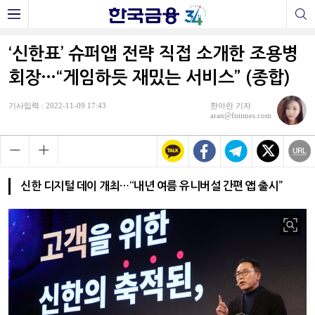
‘신한표’ 슈퍼앱 전략 직접 소개한 조용병
회장…“게임하듯 재밌는 서비스” (종합)
기사입력 : 2022-11-09 17:43
한아란 기자
aran@fntimes.com
신한 디지털 데이 개최…“내년 여름 유니버설 간편 앱 출시”