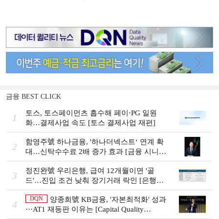
금융 BEST CLICK
토스, 토스페이먼츠 흡수해 페이·PG 일원
1
화…결제사업 속도 [토스 결제사업 재편]
함영주號 하나금융, '하나더넥스트‘ 연계 확
2
대…신탁수수료 2배 증가 효과 [금융 시니어
비즈니스 돋보기]
정진완號 우리은행, 급여 12개월이면 '골
3
드'…진입 조건 낮춰 장기거래 락인 [은행권
머니무브 대응 전략]
DQN
양종희號 KB금융, '자본최적화' 성과
4
···AT1 재등판 이유는 [Capital Quality