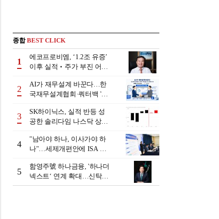
종합
BEST CLICK
에코프로비엠, ‘1.2조 유증’
1
이후 실적‧주가 부진 어쩌
나
AI가 재무설계 바꾼다…한
2
국재무설계협회·쿼터백 '베
러웰스'로 생태계 구축
SK하이닉스, 실적 반등 성
3
공한 솔리다임 나스닥 상장
검토
"남아야 하나, 이사가야 하
4
나"…세제개편안에 ISA 투
자자 셈법 복잡
함영주號 하나금융, '하나더
5
넥스트‘ 연계 확대…신탁수
수료 2배 증가 효과 [금융 시
니어 비즈니스 돋보기]