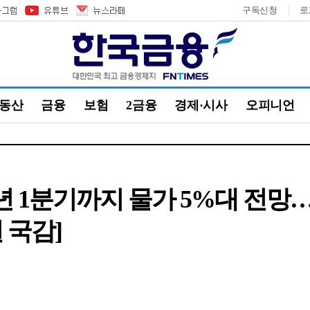
구독신청
로
부동산
금융
보험
2금융
경제·시사
오피니언
년 1분기까지 물가 5%대 전
권 국감]