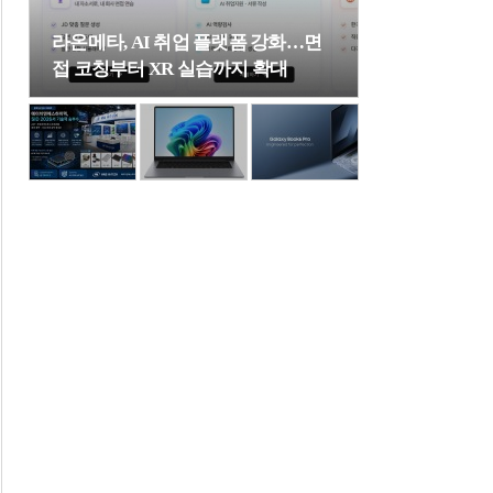
라온메타, AI 취업 플랫폼 강화…면
접 코칭부터 XR 실습까지 확대