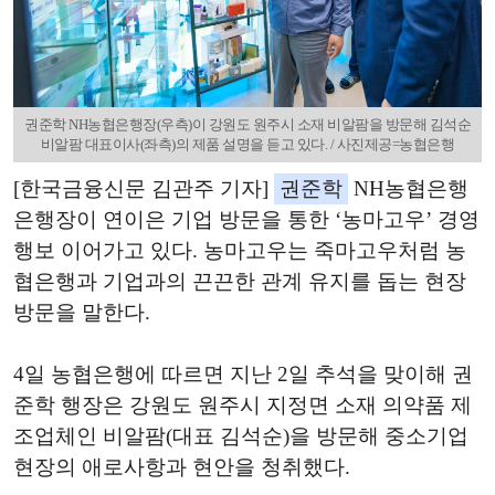
권준학 NH농협은행장(우측)이 강원도 원주시 소재 비알팜을 방문해 김석순
비알팜 대표이사(좌측)의 제품 설명을 듣고 있다. / 사진제공=농협은행
[한국금융신문 김관주 기자]
권준학
NH농협은행
은행장이 연이은 기업 방문을 통한 ‘농마고우’ 경영
행보 이어가고 있다. 농마고우는 죽마고우처럼 농
협은행과 기업과의 끈끈한 관계 유지를 돕는 현장
방문을 말한다.
4일 농협은행에 따르면 지난 2일 추석을 맞이해 권
준학 행장은 강원도 원주시 지정면 소재 의약품 제
조업체인 비알팜(대표 김석순)을 방문해 중소기업
현장의 애로사항과 현안을 청취했다.