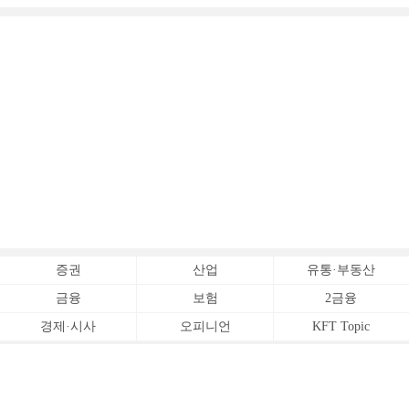
증권
산업
유통·부동산
금융
보험
2금융
경제·시사
오피니언
KFT Topic
전체서비스
Copyrightⓒ
한국금융신문 All Rights Reserved.