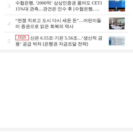
수협은행, ‘2000억’ 상상인증권 품어도 CET1
3
15%대 관측…관건은 인수 후 [수협은행, 금
융그룹의 꿈②]
“전쟁 치르고 도시 다시 세운 돈”…어린이들
4
이 증권으로 읽은 회복의 역사
DQN
산은 6.55조·기은 5.56조…‘생산적 금
5
융ʼ 공급 박차 [은행권 자금조달 전략]