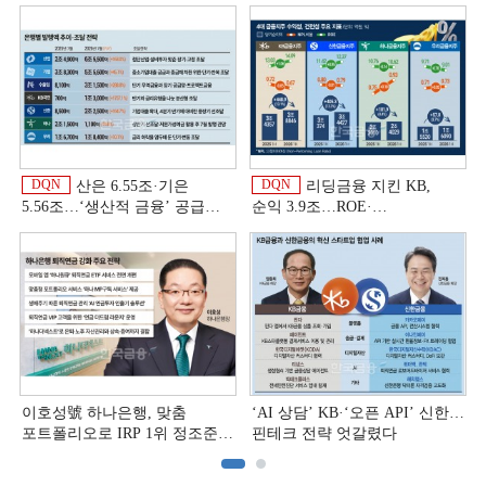
DQN
DQN
산은 6.55조·기은
리딩금융 지킨 KB,
5.56조…‘생산적 금융ʼ 공급
순익 3.9조…ROE·
박차 [은행권 자금조달 전략]
비용효율성까지 선두 [2026
상반기 금융 리그테이블]
이호성號 하나은행, 맞춤
‘AI 상담’ KB·‘오픈 API’ 신한…
포트폴리오로 IRP 1위 정조준
핀테크 전략 엇갈렸다
[은행권 연금 방어전]
[