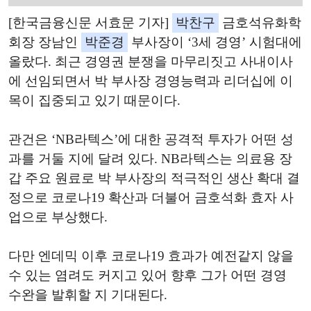
[한국금융신문 서효문 기자]
박찬구
금호석유화학
회장 장남인
박준경
부사장이 ‘3세 경영’ 시험대에
올랐다. 최근 경영권 분쟁을 마무리짓고 사내이사
에 선임되면서 박 부사장 경영능력과 리더십에 이
목이 집중되고 있기 때문이다.
관건은 ‘NB라텍스’에 대한 공격적 투자가 어떤 성
과를 거둘 지에 달려 있다. NB라텍스는 의료용 장
갑 주요 원료로 박 부사장의 적극적인 생산 확대 결
정으로 코로나19 확산과 더불어 금호석화 효자 사
업으로 부상했다.
다만 엔데믹 이후 코로나19 효과가 예전같지 않을
수 있는 염려도 커지고 있어 향후 그가 어떤 경영
수완을 발휘할 지 기대된다.