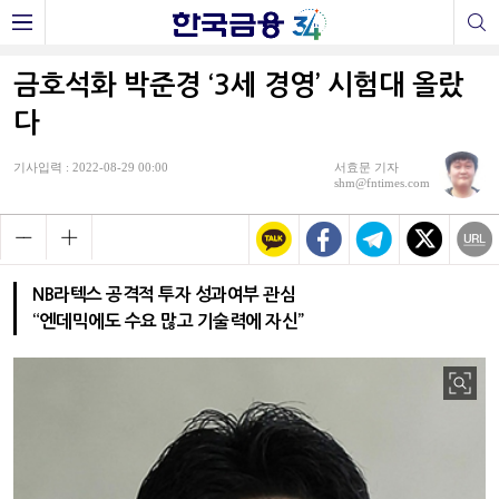
금호석화 박준경 ‘3세 경영’ 시험대 올랐
다
기사입력 : 2022-08-29 00:00
서효문 기자
shm@fntimes.com
NB라텍스 공격적 투자 성과여부 관심
“엔데믹에도 수요 많고 기술력에 자신”