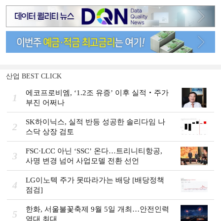
산업 BEST CLICK
에코프로비엠, ‘1.2조 유증’ 이후 실적‧주가
1
부진 어쩌나
SK하이닉스, 실적 반등 성공한 솔리다임 나
2
스닥 상장 검토
FSC·LCC 아닌 ‘SSC’ 온다…트리니티항공,
3
사명 변경 넘어 사업모델 전환 선언
LG이노텍 주가 못따라가는 배당 [배당정책
4
점검]
한화, 서울불꽃축제 9월 5일 개최…안전인력
5
역대 최대