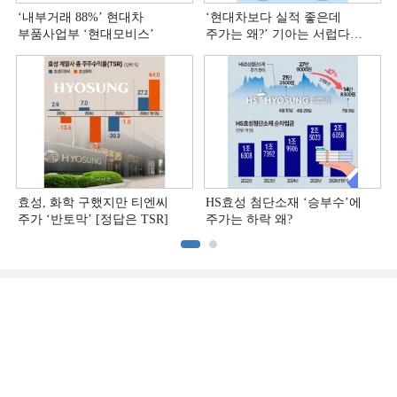
‘내부거래 88%ʼ 현대차
‘현대차보다 실적 좋은데
부품사업부 ‘현대모비스ʼ
주가는 왜?ʼ 기아는 서럽다
[정답은 TSR]
효성, 화학 구했지만 티엔씨
HS효성 첨단소재 ‘승부수’에
주가 ‘반토막’ [정답은 TSR]
주가는 하락 왜?