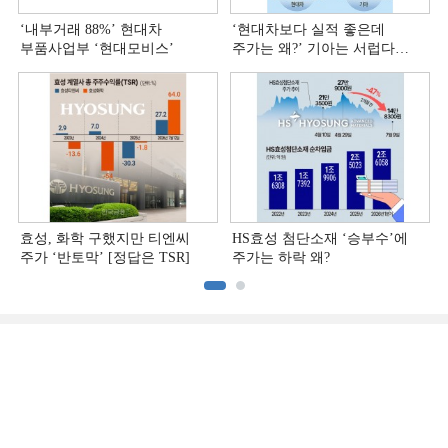
‘내부거래 88%ʼ 현대차
‘현대차보다 실적 좋은데
부품사업부 ‘현대모비스ʼ
주가는 왜?ʼ 기아는 서럽다
[정답은 TSR]
효성, 화학 구했지만 티엔씨
HS효성 첨단소재 ‘승부수’에
주가 ‘반토막’ [정답은 TSR]
주가는 하락 왜?