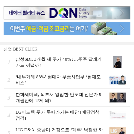
산업 BEST CLICK
삼성SDI, 3개월 새 주가 40%↓…주주 달래기
1
카드 꺼낼까?
‘내부거래 88%ʼ 현대차 부품사업부 ‘현대모
2
비스ʼ
한화세미텍, 외부서 영입한 반도체 전문가 9
3
개월만에 교체 왜?
LG이노텍 주가 못따라가는 배당 [배당정책
4
점검]
LIG D&A, 중남미 거점으로 ‘페루’ 낙점한 까
5