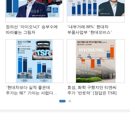
정의선 ‘아이오닉3ʼ 승부수에
‘내부거래 88%ʼ 현대차
따라붙는 그림자
부품사업부 ‘현대모비스ʼ
‘현대차보다 실적 좋은데
효성, 화학 구했지만 티엔씨
주가는 왜?ʼ 기아는 서럽다
주가 ‘반토막’ [정답은 TSR]
[정답은 TSR]