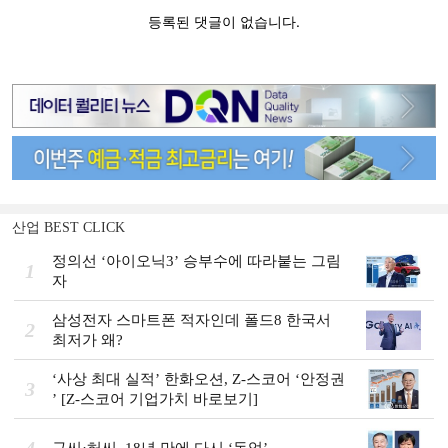
산업 BEST CLICK
정의선 ‘아이오닉3ʼ 승부수에 따라붙는 그림
1
자
삼성전자 스마트폰 적자인데 폴드8 한국서
2
최저가 왜?
‘사상 최대 실적ʼ 한화오션, Z-스코어 ‘안정권
3
ʼ [Z-스코어 기업가치 바로보기]
4
구씨·허씨, 18년 만에 다시 ‘동업’