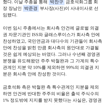
혔다. 이날 주총을 통해
박찬구
금호석화그룹 회
장 장남인
박준경
부사장(사진)이 사내이사로 선
임됐다.
이번 임시 주총에서는 회사측 안건에 글로벌 의결
권 자문기관인 ISS와 글래스루이스가 회사측 안에
찬성하였고, 국민연금과 대다수의 기관들이 회사측
안에 찬성을 밝힌 만큼 회사측의 원안대로 가결될
것은 쉽게 예상되는 바였다. 그러나 수년째 경영권
분쟁을 유도해왔던 주주 박철완과 그 가계의 특수
관계인 지분 약 10%를 제외하면 99%의 의결권 지
분은 회사측 안에 찬성한 것이다.
금호석화 측은 박철완 측 특수관계인 지분을 제외
하면 안건에 반대한 주주의 비율은 출석 주식수의
1% 정도밖에 지지를 받지 못했다는 사실은, 경영권