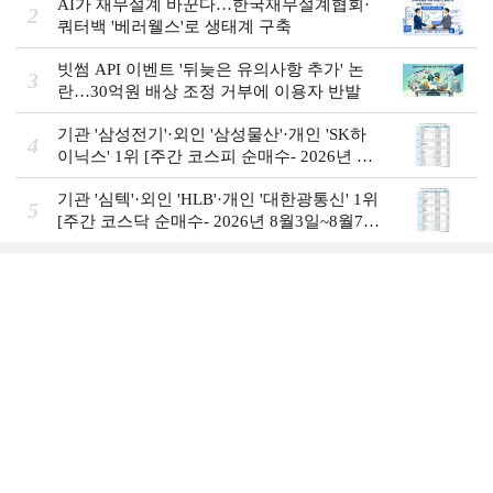
AI가 재무설계 바꾼다…한국재무설계협회·
2
쿼터백 '베러웰스'로 생태계 구축
빗썸 API 이벤트 '뒤늦은 유의사항 추가' 논
3
란…30억원 배상 조정 거부에 이용자 반발
기관 '삼성전기'·외인 '삼성물산'·개인 'SK하
4
이닉스' 1위 [주간 코스피 순매수- 2026년 8
월3일~8월7일]
기관 '심텍'·외인 'HLB'·개인 '대한광통신' 1위
5
[주간 코스닥 순매수- 2026년 8월3일~8월7
일]