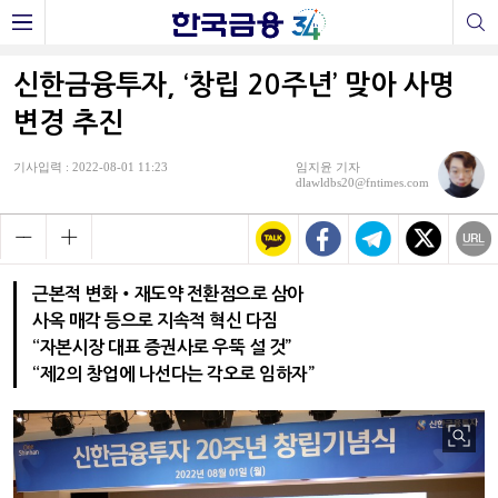
신한금융투자, ‘창립 20주년’ 맞아 사명
변경 추진
기사입력 : 2022-08-01 11:23
임지윤 기자
dlawldbs20@fntimes.com
근본적 변화‧재도약 전환점으로 삼아
사옥 매각 등으로 지속적 혁신 다짐
“자본시장 대표 증권사로 우뚝 설 것”
“제2의 창업에 나선다는 각오로 임하자”