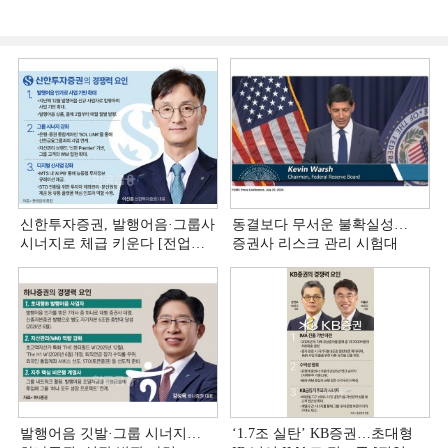
신한투자증권, 발행어음·그룹사
동결보다 무서운 불확실성…
시너지로 체급 키운다 [전업계
증권사 리스크 관리 시험대
추격하는 은행계 증권사 (4)]
발행어음 깃발·그룹 시너지…
‘1.7조 실탄’ KB증권…초대형