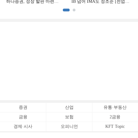
하나증권, 성장 발판 마련
IB 넘어 IMA도 정조준 [전업계
[전업계 추격하는 은행계
추격하는 은행계 증권사 (2)]
증권사 (3)]
증권
산업
유통·부동산
금융
보험
2금융
경제·시사
오피니언
KFT Topic