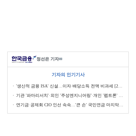
정선은 기자
✉
기자의 인기기사
'생산적 금융 ISA' 신설…이자·배당소득 전액 비과세 [2026 세제개편안]
기관 '파마리서치'·외인 '주성엔지니어링'·개인 '펩트론' 1위 [주간 코스닥 순매수- 2026년 7월27일~7월31일]
연기금·공제회 CIO 인선 속속…'큰 손' 국민연금 마지막 타자