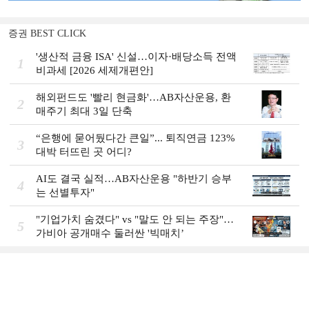
증권 BEST CLICK
'생산적 금융 ISA' 신설…이자·배당소득 전액
1
비과세 [2026 세제개편안]
해외펀드도 '빨리 현금화'…AB자산운용, 환
2
매주기 최대 3일 단축
“은행에 묻어뒀다간 큰일”... 퇴직연금 123%
3
대박 터뜨린 곳 어디?
AI도 결국 실적…AB자산운용 "하반기 승부
4
는 선별투자"
"기업가치 숨겼다" vs "말도 안 되는 주장"…
5
가비아 공개매수 둘러싼 '빅매치’