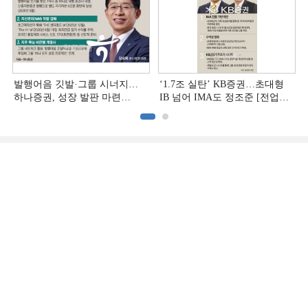
발행어음 깃발·그룹 시너지…
‘1.7조 실탄’ KB증권…초대형
하나증권, 성장 발판 마련
IB 넘어 IMA도 정조준 [전업계
[전업계 추격하는 은행계
추격하는 은행계 증권사 (2)]
증권사 (3)]