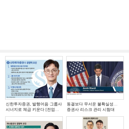
신한투자증권, 발행어음·그룹사
동결보다 무서운 불확실성…
시너지로 체급 키운다 [전업계
증권사 리스크 관리 시험대
추격하는 은행계 증권사 (4)]