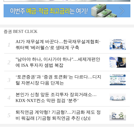
증권 BEST CLICK
AI가 재무설계 바꾼다…한국재무설계협회·
1
쿼터백 '베러웰스'로 생태계 구축
"남아야 하나, 이사가야 하나"…세제개편안
2
에 ISA 투자자 셈법 복잡
‘토큰증권’과 ‘증권 토큰화’는 다르다…디지
3
털 자본시장 다음 단계는
본인가 신청 앞둔 조각투자 장외거래소…
4
KDX·NXT컨소 막판 점검 ‘분주’
퇴직연금 계약형? 기금형?…기금화 제도 정
5
비 뭐길래 [기금형 퇴직연금 추진 (상)]