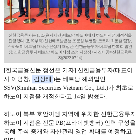
신한금융투자는 13일(현지시간) 베트남 하노이에서 하노이지점 개점식을
진행했다. (왼쪽부터) 신한베트남은행 조문성 부행장, 코트라 최동철 팀장,
주하노이 베트남 대사관 윤상기 재정관, 신한금융투자 베트남 한복희 법인
장, 신한금융투자 베트남 하노이지점 쯔엉 지점장 / 사진제공= 신한금융투
자(2022.07.14)
[한국금융신문 정선은 기자] 신한금융투자(대표이
사 이영창,
김상태
)는 베트남 해외법인
SSV(Shinhan Securities Vietnam Co., Ltd.)가 최초로
하노이 지점을 개점한다고 14일 밝혔다.
하노이 북부 호안끼엠 지역에 위치한 신한금융투자
하노이 지점은 전문 PB(프라이빗뱅커) 인력 구성을
통해 주식 중개와 자산관리 영업 확대를 예정하고