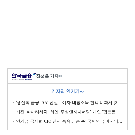
정선은 기자
✉
기자의 인기기사
'생산적 금융 ISA' 신설…이자·배당소득 전액 비과세 [2026 세제개편안]
기관 '파마리서치'·외인 '주성엔지니어링'·개인 '펩트론' 1위 [주간 코스닥 순매수- 2026년 7월27일~7월31일]
연기금·공제회 CIO 인선 속속…'큰 손' 국민연금 마지막 타자