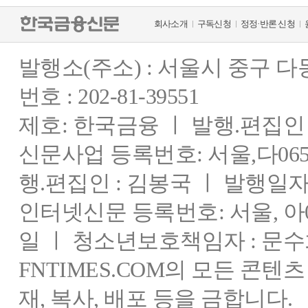
회사소개
구독신청
정정·반론 신청
발행소(주소) : 서울시 중구 
번호 : 202-81-39551
제호: 한국금융 ㅣ 발행.편집인 : 
신문사업 등록번호: 서울,다0655
행.편집인 : 김봉국 ㅣ 발행일자:
인터넷신문 등록번호: 서울, 아03
일 ㅣ 청소년보호책임자 : 문수
FNTIMES.COM의 모든 콘텐
재, 복사, 배포 등을 금합니다.