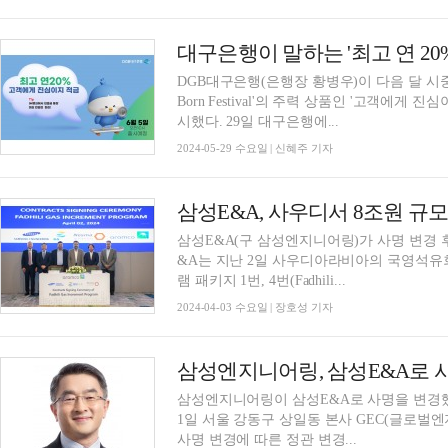
대구은행이 말하는 '최고 연 20
DGB대구은행(은행장 황병우)이 다음 달 시중
Born Festival'의 주력 상품인 '고객에
시했다. 29일 대구은행에...
2024-05-29 수요일 | 신혜주 기자
삼성E&A, 사우디서 8조원 규
삼성E&A(구 삼성엔지니어링)가 사명 변경 후 
&A는 지난 2일 사우디아라비아의 국영석유회사
램 패키지 1번, 4번(Fadhili...
2024-04-03 수요일 | 장호성 기자
삼성엔지니어링, 삼성E&A로 사
삼성엔지니어링이 삼성E&A로 사명을 변경했다. 삼성엔지니어링(대표이사 사장 남궁 
1일 서울 강동구 상일동 본사 GEC(글로벌
사명 변경에 따른 정관 변경...