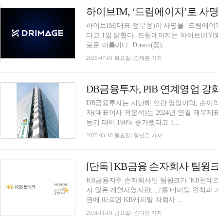
하이브IM, ‘드림에이지’로 사
하이브IM(대표 정우용)이 사명을 ‘드림에이지
다고 1일 밝혔다. 드림에이지는 하이브(HYBE)의 게임 사업을 담당하고 있는 하이브IM의 새
로운 이름이다. Dream(꿈), ...
2025-07-01 화요일 | 김재훈 기자
DB금융투자는 지난해 연간 영업이익, 순이익
자(대표이사 곽봉석)는 2024년 연결 재무제
동기 대비 190% 증가했다고 1...
2025-03-10 월요일 | 정선은 기자
[단독] KB금융 손자회사 팀윙크
KB금융지주 손자회사인 팀윙크가 'KB핀테크
지 않은 계열사였지만, 그룹 네이밍 원칙과 
권에 따르면 KB캐피탈 자회사 ...
2024-11-01 금요일 | 김다민 기자