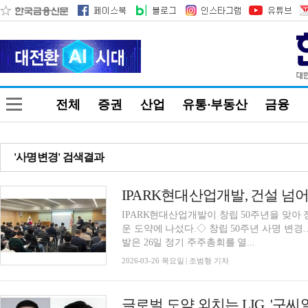
전체
증권
산업
유통·부동산
금융
'사명변경' 검색결과
IPARK현대산업개발이 창립 50주년을 맞아
운 도약에 나섰다.◇ 창립 50주년 사명 변경
발은 26일 정기 주주총회를 열...
2026-03-26 목요일 | 조범형 기자
글로벌 도약 외치는 LIG, '구