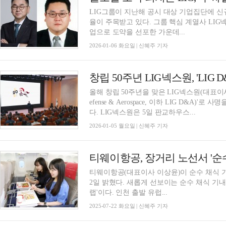
LIG그룹이 지난해 공시 대상 기업집단에 신
율이 주목받고 있다. 그룹 핵심 계열사 LIG
업으로 도약을 선포한 가운데...
2026-01-06 화요일 | 신혜주 기자
창립 50주년 LIG넥스원, 'LIG 
올해 창립 50주년을 맞은 LIG넥스원(대표이
efense & Aerospace, 이하 LIG D&
다. LIG넥스원은 5일 판교하우스...
2026-01-05 월요일 | 신혜주 기자
티웨이항공, 장거리 노선서 '순
티웨이항공(대표이사 이상윤)이 순수 채식 
2일 밝혔다. 새롭게 선보이는 순수 채식 기내
랩'이다. 인천 출발 유럽...
2025-07-22 화요일 | 신혜주 기자