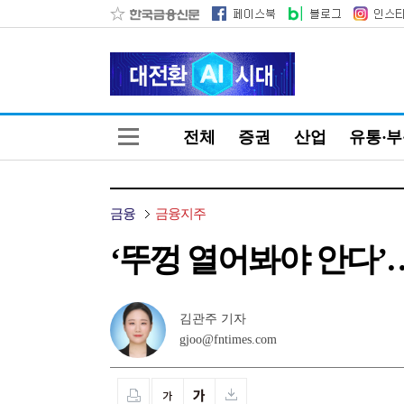
전체
증권
산업
유통·
금융
금융지주
‘뚜껑 열어봐야 안다’
김관주 기자
gjoo@fntimes.com