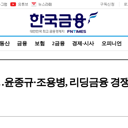
구독신청
로
부동산
금융
보험
2금융
경제·시사
오피니언
…윤종규·조용병, 리딩금융 경쟁