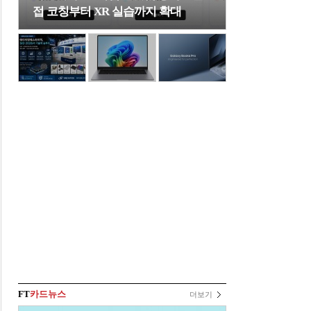
접 코칭부터 XR 실습까지 확대
FT
카드뉴스
더보기