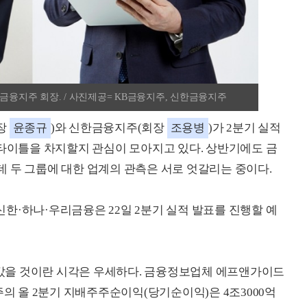
금융지주 회장. / 사진제공= KB금융지주, 신한금융지주
장
윤종규
)와 신한금융지주(회장
조용병
)가 2분기 실적
 타이틀을 차지할지 관심이 모아지고 있다. 상반기에도 금
 두 그룹에 대한 업계의 관측은 서로 엇갈리는 중이다.
 신한·하나·우리금융은 22일 2분기 실적 발표를 진행할 예
갔을 것이란 시각은 우세하다. 금융정보업체 에프앤가이드
주의 올 2분기 지배주주순이익(당기순이익)은 4조3000억