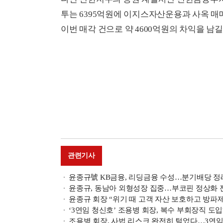
투는 6395억원에 이지스자산운용과 사옥 매
이번 매각 건으로 약 4600억원의 차익을 남
관련기사
윤종규號 KB금융, 리딩금융 수성…분기배당 정례화(
윤종규, 동남아 외형성장 집중…부코핀 정상화 잰걸
윤종규 회장 “위기 때 고객 자산 보호하고 방파
‘3연임 청신호’ 조용병 회장, 복수 부회장직 도
조용병 회장, 사법 리스크 완전히 털었다…3연임 