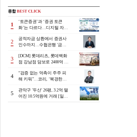
종합
BEST CLICK
‘토큰증권’과 ‘증권 토큰
1
화’는 다르다…디지털 자본
시장 다음 단계는
공적자금 상환에서 증권사
2
인수까지…수협은행 '금융
그룹화' 25년 여정 [수협은
[DCM] 롯데리츠, 롯데백화
행 금융그룹의 꿈①]
3
점 강남점 담보로 2400억 조
달…단기채 차환
“검증 없는 억측이 주주 피
4
해 키워”…코리, ‘북경한미
미수채권 논란’ 정면 반박
관악구 '두산' 26평, 3.2억 떨
5
어진 10.5억원에 거래 [일일
하락가]