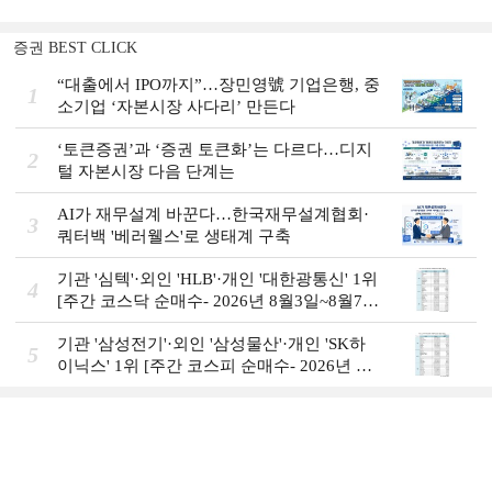
증권 BEST CLICK
“대출에서 IPO까지”…장민영號 기업은행, 중
1
소기업 ‘자본시장 사다리’ 만든다
‘토큰증권’과 ‘증권 토큰화’는 다르다…디지
2
털 자본시장 다음 단계는
AI가 재무설계 바꾼다…한국재무설계협회·
3
쿼터백 '베러웰스'로 생태계 구축
기관 '심텍'·외인 'HLB'·개인 '대한광통신' 1위
4
[주간 코스닥 순매수- 2026년 8월3일~8월7
일]
기관 '삼성전기'·외인 '삼성물산'·개인 'SK하
5
이닉스' 1위 [주간 코스피 순매수- 2026년 8
월3일~8월7일]