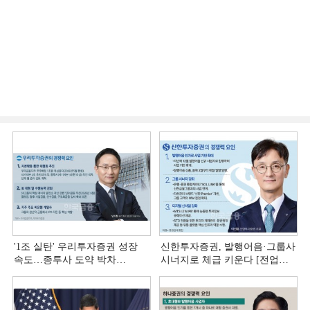
'1조 실탄' 우리투자증권 성장
신한투자증권, 발행어음·그룹사
속도…종투사 도약 박차
시너지로 체급 키운다 [전업계
[전업계 추격하는 은행계
추격하는 은행계 증권사 (4)]
증권사 (5)]