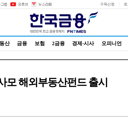
구독신청
로
부동산
금융
보험
2금융
경제·시사
오피니언
 사모 해외부동산펀드 출시