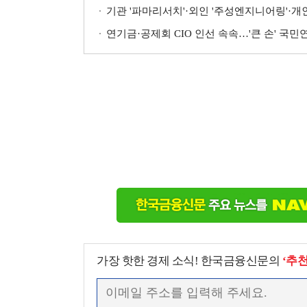
기관 '파마리서치'·외인 '주성엔지니어링'·개인 '펩
연기금·공제회 CIO 인선 속속…'큰 손' 국
가장 핫한 경제 소식! 한국금융신문의
‘추