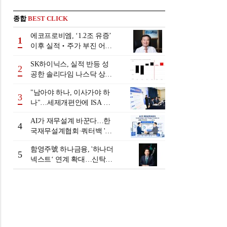
종합
BEST CLICK
에코프로비엠, ‘1.2조 유증’
1
이후 실적‧주가 부진 어쩌
나
SK하이닉스, 실적 반등 성
2
공한 솔리다임 나스닥 상장
검토
"남아야 하나, 이사가야 하
3
나"…세제개편안에 ISA 투
자자 셈법 복잡
AI가 재무설계 바꾼다…한
4
국재무설계협회·쿼터백 '베
러웰스'로 생태계 구축
함영주號 하나금융, '하나더
5
넥스트‘ 연계 확대…신탁수
수료 2배 증가 효과 [금융 시
니어 비즈니스 돋보기]