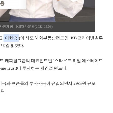
제공= KB자산운용(2022.05.09)
표
이현승
)이 사모 해외부동산펀드인 ‘KB 프라이빗솔루
 9일 밝혔다.
우드 캐피털그룹의 대표펀드인 ‘스타우드 리얼 에스테이트
Income Trust)에 투자하는 재간접 펀드다.
벌 연기금과 큰손들의 투자자금이 유입되면서 29조원 규모
했다.