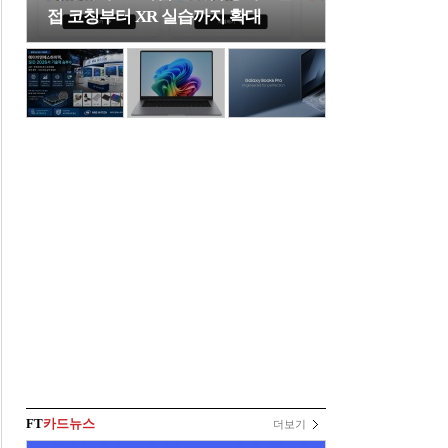
접 코칭부터 XR 실습까지 확대
FT
카드뉴스
더보기