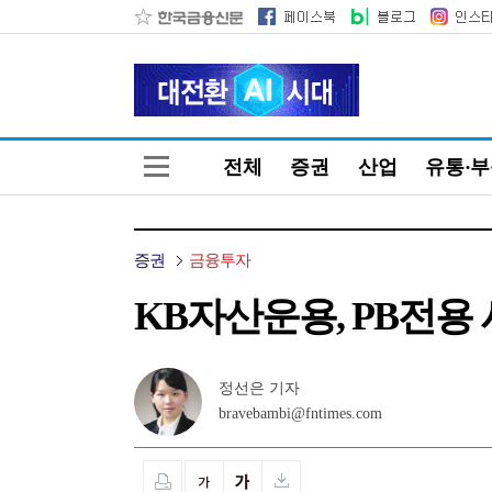
전체
증권
산업
유통·
증권
금융투자
KB자산운용, PB전용
정선은 기자
bravebambi@fntimes.com