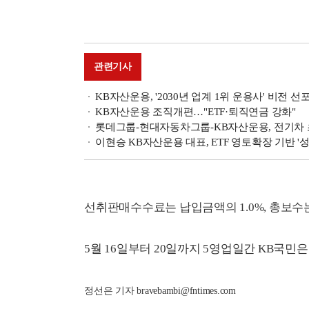
관련기사
KB자산운용, '2030년 업계 1위 운용사' 비전 선
KB자산운용 조직개편…"ETF·퇴직연금 강화"
롯데그룹-현대자동차그룹-KB자산운용, 전기차 
이현승 KB자산운용 대표, ETF 영토확장 기반 '
선취판매수수료는 납입금액의 1.0%, 총보수는 
5월 16일부터 20일까지 5영업일간 KB국민은
정선은 기자 bravebambi@fntimes.com