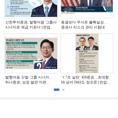
신한투자증권, 발행어음·그룹사
동결보다 무서운 불확실성…
시너지로 체급 키운다 [전업계
증권사 리스크 관리 시험대
추격하는 은행계 증권사 (4)]
발행어음 깃발·그룹 시너지…
‘1.7조 실탄’ KB증권…초대형
하나증권, 성장 발판 마련
IB 넘어 IMA도 정조준 [전업계
[전업계 추격하는 은행계
추격하는 은행계 증권사 (2)]
증권사 (3)]