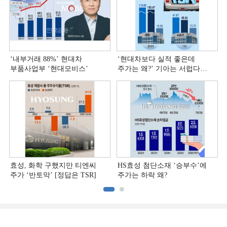
‘내부거래 88%ʼ 현대차
‘현대차보다 실적 좋은데
부품사업부 ‘현대모비스ʼ
주가는 왜?ʼ 기아는 서럽다
[정답은 TSR]
효성, 화학 구했지만 티엔씨
HS효성 첨단소재 ‘승부수’에
주가 ‘반토막’ [정답은 TSR]
주가는 하락 왜?