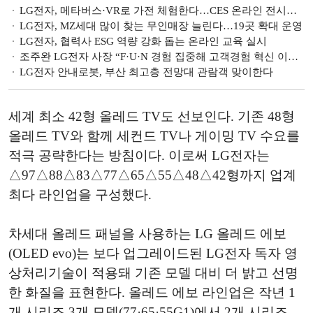
LG전자, 메타버스·VR로 가전 체험한다…CES 온라인 전시관 운영
LG전자, MZ세대 많이 찾는 무인매장 늘린다…19곳 확대 운영
LG전자, 협력사 ESG 역량 강화 돕는 온라인 교육 실시
조주완 LG전자 사장 “F·U·N 경험 집중해 고객경험 혁신 이루자”
LG전자 안내로봇, 부산 최고층 전망대 관람객 맞이한다
세계 최소 42형 올레드 TV도 선보인다. 기존 48형
올레드 TV와 함께 세컨드 TV나 게이밍 TV 수요를
적극 공략한다는 방침이다. 이로써 LG전자는
△97△88△83△77△65△55△48△42형까지 업계
최다 라인업을 구성했다.
차세대 올레드 패널을 사용하는 LG 올레드 에보
(OLED evo)는 보다 업그레이드된 LG전자 독자 영
상처리기술이 적용돼 기존 모델 대비 더 밝고 선명
한 화질을 표현한다. 올레드 에보 라인업은 작년 1
개 시리즈 3개 모델(77·65·55G1)에서 2개 시리즈