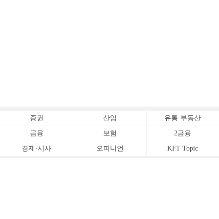
증권
산업
유통·부동산
금융
보험
2금융
경제·시사
오피니언
KFT Topic
전체서비스
Copyrightⓒ
한국금융신문 All Rights Reserved.