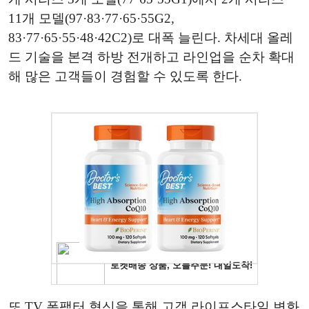
11개 모델(97·83·77·65·55G2,
83·77·65·55·48·42C2)로 대폭 늘린다. 차세대 올레
드 기술을 본격 하방 전개하고 라인업을 순차 확대
해 많은 고객들이 경험할 수 있도록 한다.
또 TV 폼팩터 혁신을 통해 고객 라이프스타일 변화