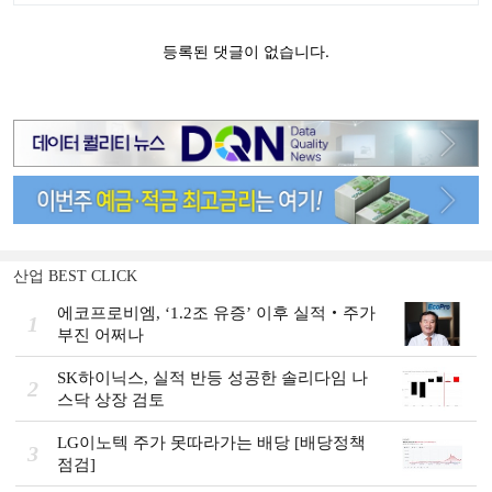
산업 BEST CLICK
에코프로비엠, ‘1.2조 유증’ 이후 실적‧주가
1
부진 어쩌나
SK하이닉스, 실적 반등 성공한 솔리다임 나
2
스닥 상장 검토
LG이노텍 주가 못따라가는 배당 [배당정책
3
점검]