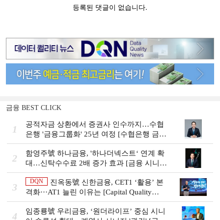
금융 BEST CLICK
공적자금 상환에서 증권사 인수까지…수협
1
은행 '금융그룹화' 25년 여정 [수협은행 금융
그룹의 꿈①]
함영주號 하나금융, '하나더넥스트‘ 연계 확
2
대…신탁수수료 2배 증가 효과 [금융 시니어
비즈니스 돋보기]
DQN
진옥동號 신한금융, CET1 ‘활용’ 본
3
격화···AT1 늘린 이유는 [Capital Quality
Review]
임종룡號 우리금융, ‘원더라이프’ 중심 시니
4