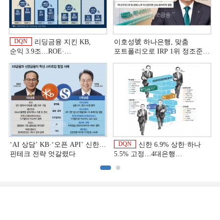
DQN
리딩금융 지킨 KB,
이호성號 하나은행, 맞춤
순익 3.9조…ROE·
포트폴리오로 IRP 1위 정조준
비용효율성까지 선두 [2026
[은행권 연금 방어전]
이
상반기 금융 리그테이블]
DQN
‘AI 상담’ KB·‘오픈 API’ 신한…
신한 6.9% 상한·하나
핀테크 전략 엇갈렸다
5.5% 고정…4대은행
중금리대출 승부수
이