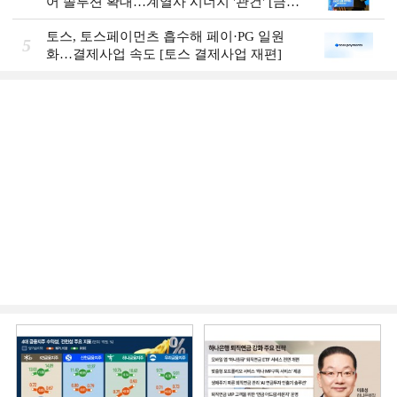
어 솔루션 확대…계열사 시너지 '관건' [금융
시니어 비즈니스 돋보기]
토스, 토스페이먼츠 흡수해 페이·PG 일원
5
화…결제사업 속도 [토스 결제사업 재편]