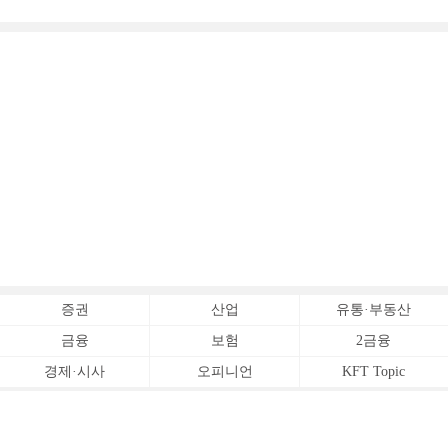
증권
산업
유통·부동산
금융
보험
2금융
경제·시사
오피니언
KFT Topic
전체서비스