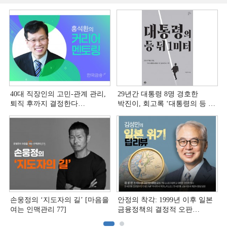
40대 직장인의 고민-관계 관리,
29년간 대통령 8명 경호한
퇴직 후까지 결정한다
박진이, 회고록 ‘대통령의 등 뒤
[홍석환의 커리어 멘토링]
1미터’ 출간
손웅정의 ‘지도자의 길’ [마음을
안정의 착각: 1999년 이후 일본
여는 인맥관리 77]
금융정책의 결정적 오판
[김성민의 일본 위기 딥리뷰]