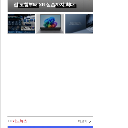
접 코칭부터 XR 실습까지 확대
FT
카드뉴스
더보기