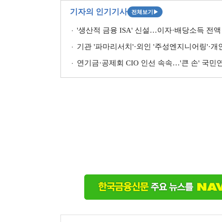
기자의 인기기사
전체보기
▶
'생산적 금융 ISA' 신설…이자·배당소득 전액 
기관 '파마리서치'·외인 '주성엔지니어링'·개인 '펩
연기금·공제회 CIO 인선 속속…'큰 손' 국