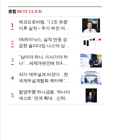
종합
BEST CLICK
에코프로비엠, ‘1.2조 유증’
1
이후 실적‧주가 부진 어쩌
나
SK하이닉스, 실적 반등 성
2
공한 솔리다임 나스닥 상장
검토
"남아야 하나, 이사가야 하
3
나"…세제개편안에 ISA 투
자자 셈법 복잡
AI가 재무설계 바꾼다…한
4
국재무설계협회·쿼터백 '베
러웰스'로 생태계 구축
함영주號 하나금융, '하나더
5
넥스트‘ 연계 확대…신탁수
수료 2배 증가 효과 [금융 시
니어 비즈니스 돋보기]