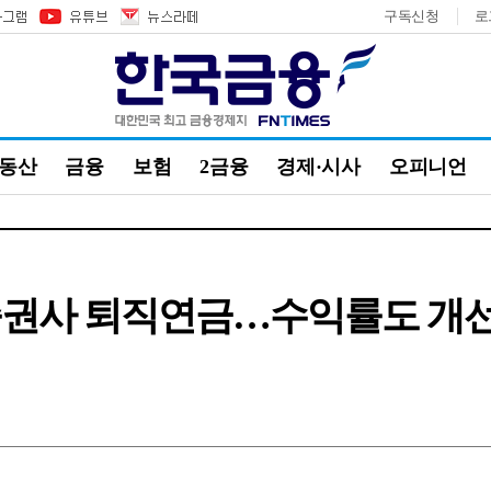
구독신청
로
부동산
금융
보험
2금융
경제·시사
오피니언
증권사 퇴직연금…수익률도 개