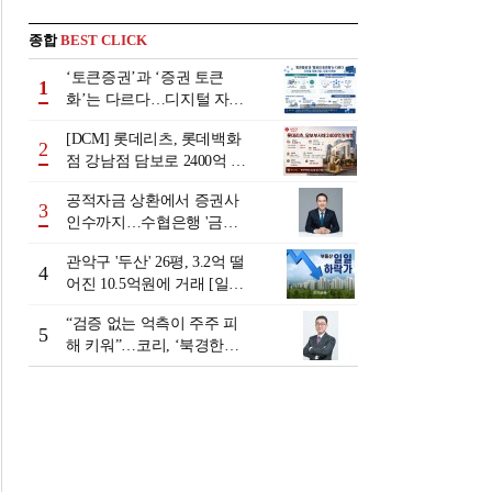
종합
BEST CLICK
‘토큰증권’과 ‘증권 토큰
1
화’는 다르다…디지털 자본
시장 다음 단계는
[DCM] 롯데리츠, 롯데백화
2
점 강남점 담보로 2400억 조
달…단기채 차환
공적자금 상환에서 증권사
3
인수까지…수협은행 '금융
그룹화' 25년 여정 [수협은
관악구 '두산' 26평, 3.2억 떨
행 금융그룹의 꿈①]
4
어진 10.5억원에 거래 [일일
하락가]
“검증 없는 억측이 주주 피
5
해 키워”…코리, ‘북경한미
미수채권 논란’ 정면 반박