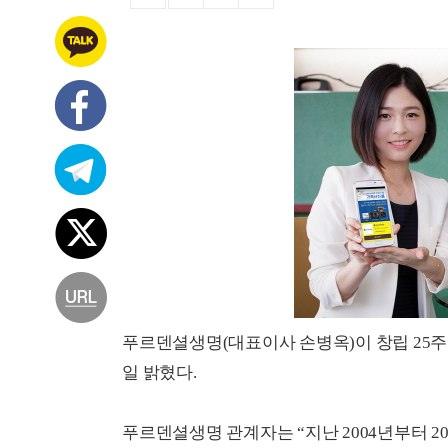
푸르덴셜생명(대표이사 손병옥)이 창립 25주
일 밝혔다.
푸르덴셜생명 관계자는 “지난 2004년부터 