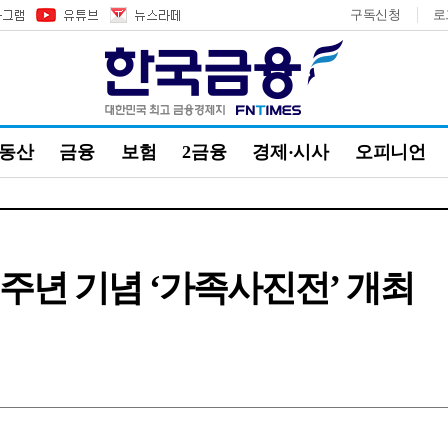
구독신청
로
부동산
금융
보험
2금융
경제·시사
오피니언
5주년 기념 ‘가족사진전’ 개최