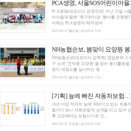
PCA생명, 서울SOS어린이마을
PCA생명(대표이사 김영진)은 지난 25일 
아이들과 함께 ‘축구한마당’ 행사를 진행했다
사에는 PCA생명의 매직넘버...
2015-04-27 월요일 | 김미리내 기자
NH농협손보, 봄맞이 요양원 
NH농협손보(대표이사 김학현) 영업본부 소속 
구 소재 ‘인덕원 요양원’을 찾아 봉사활동을
맞이 대청소를 실시하는 등...
2015-04-27 월요일 | 김미리내 기자
[기획] 늪에 빠진 자동차보험…
10년 이상 적자의 늪에 허덕이고 있는 자
험이다 보니 사회보험적 성격을 띠고 있어 
록 교묘해지는 보험사기로 인...
2015-04-22 수요일 | 김미리내 기자