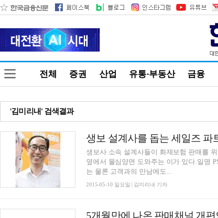
전체
증권
산업
유통·부동산
금융
'김미리내' 검색결과
생보 설계사를 돕는 세일즈 파
생보사 소속 설계사들이 화재보험 판매를 위
옆에서 물심양면 도와주는 이가 있다.일명 PSM(Pa
는 물론 고객과의 만남에도...
2015-05-10 일요일 | 김미리내 기자
5개월만에 나온 판매채널 개편안