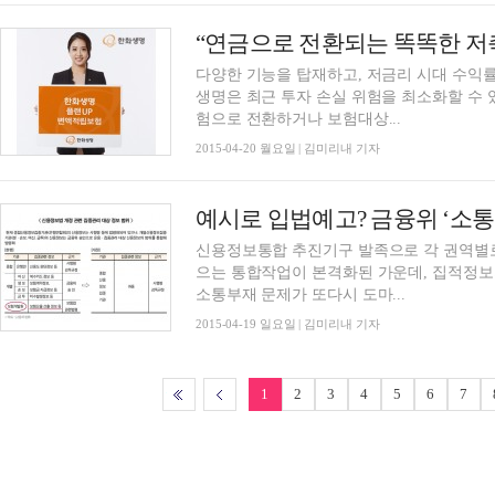
“연금으로 전환되는 똑똑한 저
다양한 기능을 탑재하고, 저금리 시대 수익
생명은 최근 투자 손실 위험을 최소화할 수 
험으로 전환하거나 보험대상...
2015-04-20 월요일 | 김미리내 기자
예시로 입법예고? 금융위 ‘소통
신용정보통합 추진기구 발족으로 각 권역별로
으는 통합작업이 본격화된 가운데, 집적정보
소통부재 문제가 또다시 도마...
2015-04-19 일요일 | 김미리내 기자
1
2
3
4
5
6
7