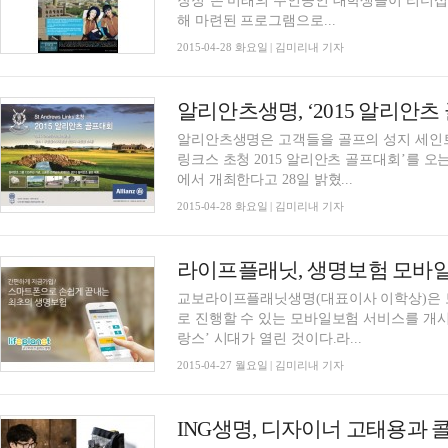
장정’은 미래의 주인공인 대학생들이 리더십
해 마련된 프로그램으로...
2015-04-28 화요일 | 김미리내 기자
알리안츠생명, ‘2015 알리안츠
알리안츠생명은 고객들을 골프의 성지 세인
링크스 초청 2015 알리안츠 골프대회’를 오
에서 개최한다고 28일 밝혔...
2015-04-28 화요일 | 김미리내 기자
라이프플래닛, 생명보험 모바일
교보라이프플래닛생명(대표이사 이학상)은 보
로 진행할 수 있는 모바일보험 서비스를 개시
랑스’ 시대가 열린 것이다.라...
2015-04-27 월요일 | 김미리내 기자
ING생명, 디자이너 고태용과