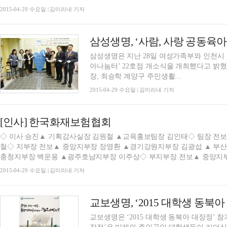
2015-04-29 수요일 | 김미리내 기자
삼성생명, ‘사람, 사랑 공동육아
삼성생명은 지난 28일 여성가족부와 인천시
아나눔터’ 22호점 개소식을 개최했다고 밝
장, 최승학 계양구 주민생활...
2015-04-29 수요일 | 김미리내 기자
[인사] 한국화재보험협회
◇ 이사 승진▲ 기획감사실장 김원철 ▲교육홍보팀장 김인태◇ 팀장 전
철◇ 지부장 전보▲ 중앙지부장 장영환 ▲경기강원지부장 김광섭 ▲ 부
충청지부장 백운용 ▲광주호남지부장 이주상◇ 부지부장 전보▲ 중앙지부 
2015-04-29 수요일 | 김미리내 기자
교보생명, ‘2015 대학생 동북
교보생명은 ‘2015 대학생 동북아 대장정’ 