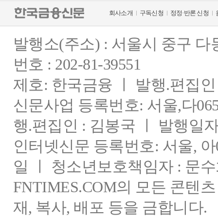
회사소개
구독신청
정정·반론 신청
발행소(주소) : 서울시 중구 
번호 : 202-81-39551
제호: 한국금융 ㅣ 발행.편집인 : 
신문사업 등록번호: 서울,다0655
행.편집인 : 김봉국 ㅣ 발행일자:
인터넷신문 등록번호: 서울, 아03
일 ㅣ 청소년보호책임자 : 문수
FNTIMES.COM의 모든 콘텐
재, 복사, 배포 등을 금합니다.