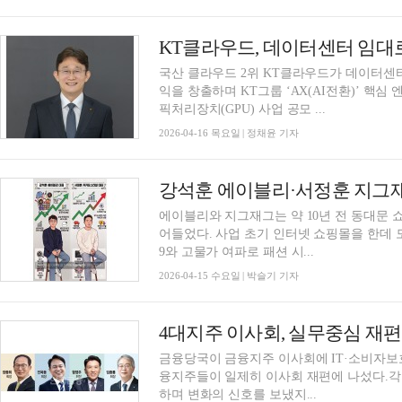
KT클라우드, 데이터센터 임대로
국산 클라우드 2위 KT클라우드가 데이터센터(
익을 창출하며 KT그룹 ‘AX(AI전환)’ 핵심 
픽처리장치(GPU) 사업 공모 ...
2026-04-16 목요일 | 정채윤 기자
에이블리와 지그재그는 약 10년 전 동대문 
어들었다. 사업 초기 인터넷 쇼핑몰을 한데 
9와 고물가 여파로 패션 시...
2026-04-15 수요일 | 박슬기 기자
금융당국이 금융지주 이사회에 IT·소비자보호
융지주들이 일제히 이사회 재편에 나섰다.각
하며 변화의 신호를 보냈지...