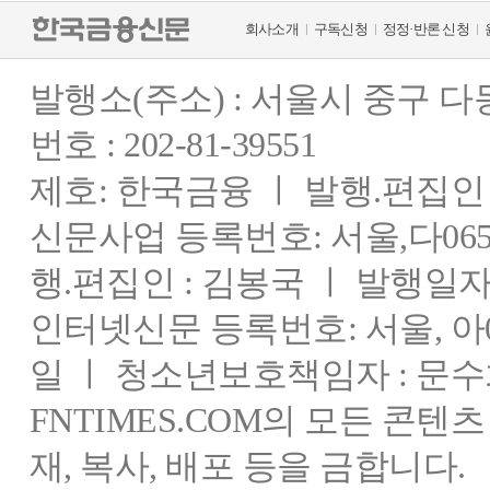
회사소개
구독신청
정정·반론 신청
발행소(주소) : 서울시 중구 
번호 : 202-81-39551
제호: 한국금융 ㅣ 발행.편집인 : 
신문사업 등록번호: 서울,다0655
행.편집인 : 김봉국 ㅣ 발행일자:
인터넷신문 등록번호: 서울, 아03
일 ㅣ 청소년보호책임자 : 문수
FNTIMES.COM의 모든 콘텐
재, 복사, 배포 등을 금합니다.