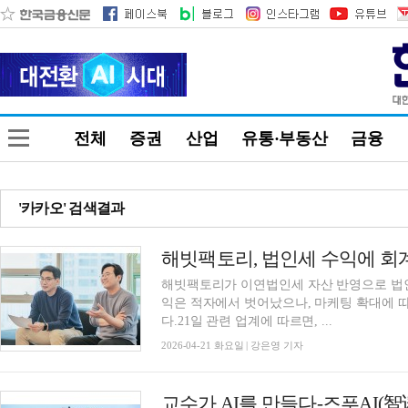
전체
증권
산업
유통·부동산
금융
'카카오' 검색결과
해빗팩토리가 이연법인세 자산 반영으로 법인
익은 적자에서 벗어났으나, 마케팅 확대에 
다.21일 관련 업계에 따르면, ...
2026-04-21 화요일 | 강은영 기자