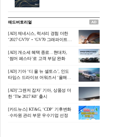
버려야 하는 곳'이라 묘사했다.
원칙으로 서다』를 펴냈다.정
오늘날 많은 이가 은퇴를 지옥
통 관료 출신으로 한국 금융의
이라 부르며 절망하지만, 김경
주요 변곡점마다 중요한 역할
애드버토리얼
록 고문은 새로운 시각을 제시
을 하고 금융 경영인으로서 큰
한다. 은퇴 후 60대를 전후한 1
족적을 남긴 김 전 회장이 후배
[AD] 제네시스, 럭셔리 경험 더한
0년의 과도기는 지옥이 아니라
세대에게 전하는 삶의 조언을
‘2027 GV70’‧‘GV70 그래파이트’
정화와 성장의 공간인 ‘은퇴연
담은 인생 노트다.『물처럼 흐
출시
옥(Purgatory)’이라는 것이다.
르고 원칙으로 서다』는 단순
[AD] 개소세 혜택 종료…현대차,
연옥은 고통스럽지만 끝이 있
한 자서전을 넘어, 실패를 두려
‘썸머 페스타’로 고객 부담 완화
으며, 준비를 통해 천국으로 나
워하지 않는 용기와 자신에 대
아갈 수 있는 희망의 장소라고
한 믿음이 어떻게 삶을 풍요롭
[AD] 기아 ‘디 올 뉴 셀토스’, 인도
말한
게 만드는지를 보여주는 지혜
타임스 드라이브 어워즈서 ‘올해의
의 보고로 평가된다.김용환 전
SUV’ 선정
회장은 “인생의 목표가 크더라
[AD]‘그랜저 잡자’ 기아, 상품성 더
도 조급해하지 말고 작은 것부
한 ‘The 2027 K8’ 출시
터 하나 하나 성취해 나가
라”고 조언한다. 뼈아픈 실패
[카드뉴스] KT&G, ‘CDP’ 기후변화
조차 성공의 뼈대가 된다는 긍
·수자원 관리 부문 우수기업 선정
정적인 마음으로