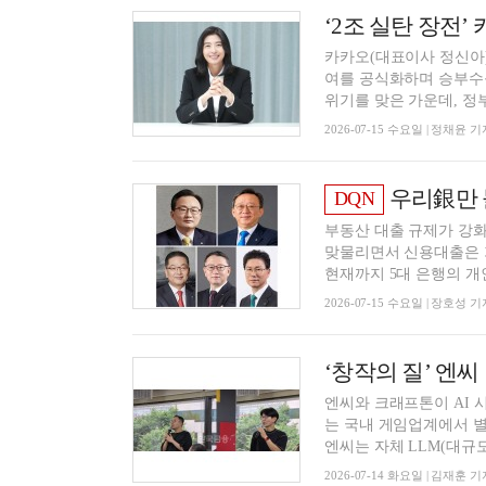
‘2조 실탄 장전’
카카오(대표이사 정신아)
여를 공식화하며 승부수를
위기를 맞은 가운데, 정부.
2026-07-15 수요일 | 정채윤 기
우리銀만 늘었던 신
DQN
부동산 대출 규제가 강화
맞물리면서 신용대출은 
현재까지 5대 은행의 개인
2026-07-15 수요일 | 장호성 기
‘창작의 질’ 엔씨
엔씨와 크래프톤이 AI 
는 국내 게임업계에서 별
엔씨는 자체 LLM(대규모 
2026-07-14 화요일 | 김재훈 기