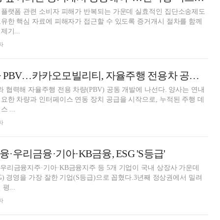
 플랫폼 관련 소비자 피해가 반복되는 가운데 실효적인 집단소송제도
유한 핵심 자료에 피해자가 접근할 수 있도록 증거개시 절차를 함께
기...
자
운전대 놓는 기아 PBV…카카오모빌리티, 자율주행 전용차 공동 개발
협력해 자율주행 전용 차량(PBV) 공동 개발에 나선다. 양사는 연내
요한 차량과 인터페이스 연동 장치 공급을 시작으로, 누적된 주행 데
 ...
자
우리금융·기아·KB금융, ESG 'S등급'
우리금융지주·기아·KB금융지주 등 5개 기업이 국내 상장사 가운데
G) 경영을 가장 잘한 기업(S등급)으로 꼽혔다.3년째 정상권에서 밀려
평...
자