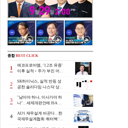
종합
BEST CLICK
에코프로비엠, ‘1.2조 유증’
1
이후 실적‧주가 부진 어쩌
나
SK하이닉스, 실적 반등 성
2
공한 솔리다임 나스닥 상장
검토
"남아야 하나, 이사가야 하
3
나"…세제개편안에 ISA 투
자자 셈법 복잡
AI가 재무설계 바꾼다…한
4
국재무설계협회·쿼터백 '베
러웰스'로 생태계 구축