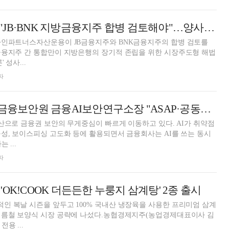
얼라인파트너스 "JB·BNK 지방금융지주 합병 검토해야"…양사에 공개 제안
라인파트너스자산운용이 JB금융지주와 BNK금융지주의 합병 검토를
금융지주 간 통합만이 지방은행의 장기적 존립을 위한 시장주도형 해법
 성사...
자
[인터뷰] 김성웅 금융보안원 금융AI보안연구소장 "ASAP·공동모델로 AI 방어체계 지원" [2026 금융권 보안 전략]
확산으로 금융권 보안의 무게중심이 빠르게 이동하고 있다. AI가 취약점
성, 보이스피싱 고도화 등에 활용되면서 금융회사는 AI를 쓰는 동시
 ...
자
OK!COOK 더든든한 누룽지 삼계탕' 2종 출시
 복날 시즌을 앞두고 100% 국내산 냉장육을 사용한 프리미엄 삼계
여름철 보양식 시장 공략에 나섰다.농협경제지주(농업경제대표이사 김
용 ...