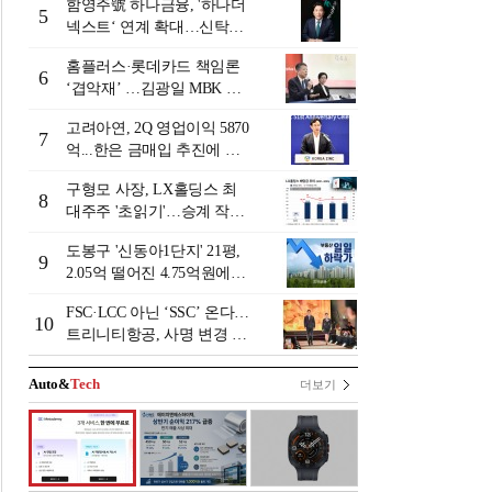
함영주號 하나금융, '하나더
5
넥스트‘ 연계 확대…신탁수
수료 2배 증가 효과 [금융 시
홈플러스·롯데카드 책임론
니어 비즈니스 돋보기]
6
‘겹악재’ …김광일 MBK 부
회장 부담 커지나
고려아연, 2Q 영업이익 5870
7
억...한은 금매입 추진에 주
가 상승세
구형모 사장, LX홀딩스 최
8
대주주 '초읽기'…승계 작업
막바지?
도봉구 '신동아1단지' 21평,
9
2.05억 떨어진 4.75억원에
거래 [일일 하락가]
FSC·LCC 아닌 ‘SSC’ 온다…
10
트리니티항공, 사명 변경 넘
어 사업모델 전환 선언
Auto&
Tech
더보기