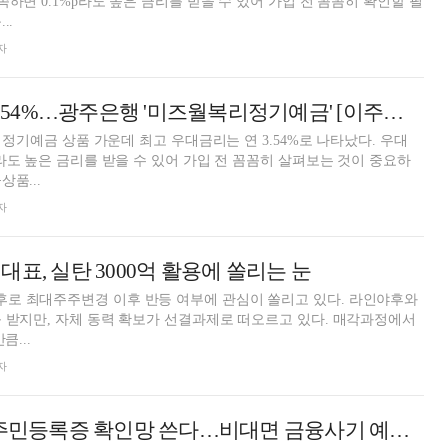
족하면 0.1%p라도 높은 금리를 받을 수 있어 가입 전 꼼꼼히 확인할 필
..
자
24개월 최고 연 3.54%…광주은행 '미즈월복리정기예금' [이주의 은행 예금금리-7월 3주]
월 정기예금 상품 가운데 최고 우대금리는 연 3.54%로 나타났다. 우대
p라도 높은 금리를 받을 수 있어 가입 전 꼼꼼히 살펴보는 것이 중요하
상품...
자
표, 실탄 3000억 활용에 쏠리는 눈
로 최대주주변경 이후 반등 여부에 관심이 쏠리고 있다. 라인야후와
 받지만, 자체 동력 확보가 선결과제로 떠오르고 있다. 매각과정에서
큼...
자
'네카토'도 정부 주민등록증 확인망 쓴다…비대면 금융사기 예방 기대 [페이사 돋보기]