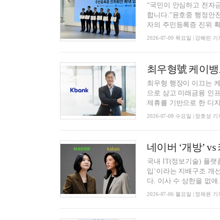
“국민이 안심하고 전자
합니다.”윤호중 행정안전
자의 주민등록증 진위 확인
2026-07-09 목요일 | 강혜린 기
최우형 행장이 이끄는 케
으로 삼고 미래금융 인프
제휴를 기반으로 한 디지
2026-07-08 수요일 | 장호성 기
국내 IT(정보기술) 플
입’이라는 지배구조 개선
다. 이사 수 상한을 없애..
2026-07-06 월요일 | 정채윤 기