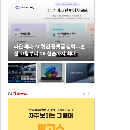
라온메타, AI 취업 플랫폼 강화…면
접 코칭부터 XR 실습까지 확대
FT
카드뉴스
더보기