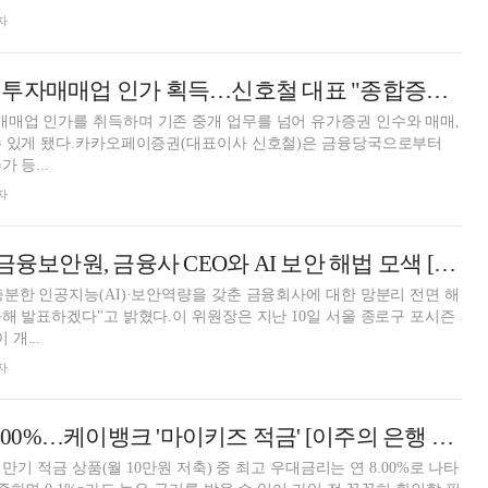
자
카카오페이증권, 투자매매업 인가 획득…신호철 대표 "종합증권사 도약 발판 마련"
매업 인가를 취득하며 기존 중개 업무를 넘어 유가증권 인수와 매매,
수 있게 됐다.카카오페이증권(대표이사 신호철)은 금융당국으로부터
 등...
자
[현장] 박상원號 금융보안원, 금융사 CEO와 AI 보안 해법 모색 [디지털 안전망 점검]
분한 인공지능(AI)·보안역량을 갖춘 금융회사에 대한 망분리 전면 해
해 발표하겠다"고 밝혔다.이 위원장은 지난 10일 서울 종로구 포시즌
개...
자
12개월 최고 연 8.00%…케이뱅크 '마이키즈 적금' [이주의 은행 적금금리-7월 3주]
 만기 적금 상품(월 10만원 저축) 중 최고 우대금리는 연 8.00%로 나타