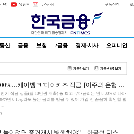
구독신청
로
부동산
금융
보험
2금융
경제·시사
오피니언
제목만보기
제목+내용 보기
12개월 최고 연 8.00%…케이뱅크 '마이키즈 적금' [이주의 은행 적금금리-7월 4주]
 만기 적금 상품(월 10만원 저축) 중 최고 우대금리는 연 8.00%로 나타
족하면 0.1%p라도 높은 금리를 받을 수 있어 가입 전 꼼꼼히 확인할 필
..
자
“집단소송 실효성 높이려면 증거개시 병행해야”…한국형 디스커버리 도입 논의