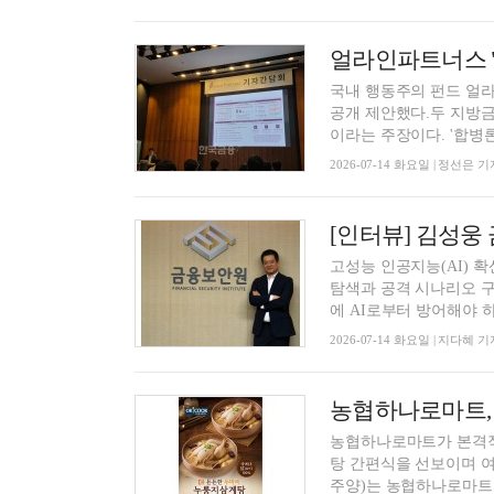
국내 행동주의 펀드 얼
공개 제안했다.두 지방
이라는 주장이다. '합병론'
2026-07-14 화요일 | 정선은 기
고성능 인공지능(AI) 
탐색과 공격 시나리오 구
에 AI로부터 방어해야 하는
2026-07-14 화요일 | 지다혜 기
농협하나로마트, '
농협하나로마트가 본격적인
탕 간편식을 선보이며 
주양)는 농협하나로마트 전