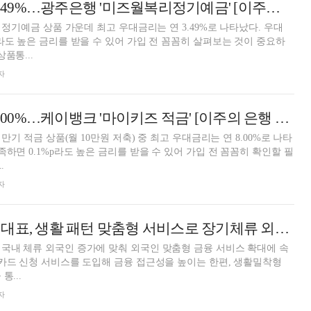
24개월 최고 연 3.49%…광주은행 '미즈월복리정기예금' [이주의 은행 예금금리-7월 2주]
월 정기예금 상품 가운데 최고 우대금리는 연 3.49%로 나타났다. 우대
p라도 높은 금리를 받을 수 있어 가입 전 꼼꼼히 살펴보는 것이 중요하
품통...
자
12개월 최고 연 8.00%…케이뱅크 '마이키즈 적금' [이주의 은행 적금금리-7월 2주]
 만기 적금 상품(월 10만원 저축) 중 최고 우대금리는 연 8.00%로 나타
족하면 0.1%p라도 높은 금리를 받을 수 있어 가입 전 꼼꼼히 확인할 필
.
자
진성원 우리카드 대표, 생활 패턴 맞춤형 서비스로 장기체류 외국인 고객 정조준 [외국인 금융 공략]
국내 체류 외국인 증가에 맞춰 외국인 맞춤형 금융 서비스 확대에 속
 카드 신청 서비스를 도입해 금융 접근성을 높이는 한편, 생활밀착형
통...
자