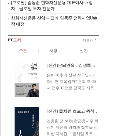
[프로필] 임동준 한화자산운용 대표이사 내정
자…글로벌 투자 전문가
한화자산운용 신임 대표에 임동준 전략사업Unit
장 내정
FT
도서
더보기
추천
서평
신간
[신간]은퇴연옥…김경록의 은퇴 후 삶의 나침반
은퇴 이후의 삶은 천국일까?
아니면 지옥일까? 은퇴 후 60
대 전후 10년은 천국도 지옥도
아닌 '연옥'이라 개념이 등장해
화제를 모으고 있다.투자 전문
가이자 은퇴연구소장으로서의
[신간] 물처럼 흐르고 원칙으로 서다…김용환의 통찰을 담다
은퇴 설계를 가이드해 온 김경
록 옵투스자산운용의 고문이
김용환 전 NH농협금융지주 회
신간 『은퇴연옥』을 내놓았
장이 자신의 경험과 철학을 정
다.단테는 지옥을 '모든 희망을
리한 자서전 『물처럼 흐르고