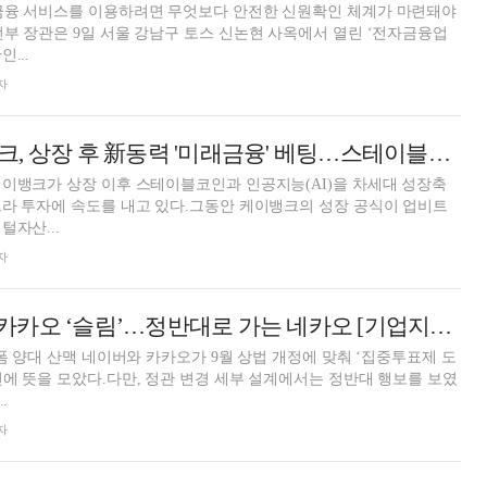
금융 서비스를 이용하려면 무엇보다 안전한 신원확인 체계가 마련돼야
부 장관은 9일 서울 강남구 토스 신논현 사옥에서 열린 ‘전자금융업
...
자
최우형號 케이뱅크, 상장 후 新동력 '미래금융' 베팅…스테이블코인·AI 투자 확대 [디지털자산 新경쟁]
이뱅크가 상장 이후 스테이블코인과 인공지능(AI)을 차세대 성장축
라 투자에 속도를 내고 있다.그동안 케이뱅크의 성장 공식이 업비트
털자산...
자
네이버 ‘개방’ vs 카카오 ‘슬림’…정반대로 가는 네카오 [기업지배구조 보고서]
랫폼 양대 산맥 네이버와 카카오가 9월 상법 개정에 맞춰 ‘집중투표제 도
에 뜻을 모았다.다만, 정관 변경 세부 설계에서는 정반대 행보를 보였
.
자