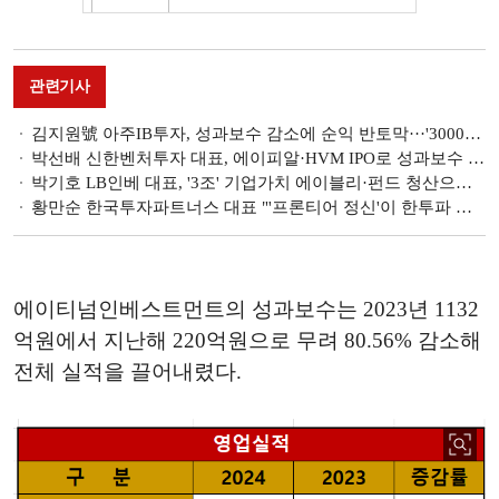
관련기사
김지원號 아주IB투자, 성과보수 감소에 순익 반토막···'3000억 규모 투자로 극복' [2024 VC 실적]
박선배 신한벤처투자 대표, 에이피알·HVM IPO로 성과보수 450% 증가 성과 [2024 VC 실적]
박기호 LB인베 대표, '3조' 기업가치 에이블리·펀드 청산으로 영업이익 증가 [2024 VC 실적]
황만순 한국투자파트너스 대표 "'프론티어 정신'이 한투파 탑티어 VC 달성 근본"
에이티넘인베스트먼트의 성과보수는 2023년 1132
억원에서 지난해 220억원으로 무려 80.56% 감소해
전체 실적을 끌어내렸다.