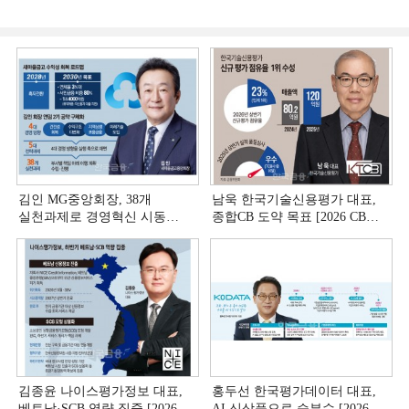
김인 MG중앙회장, 38개
남욱 한국기술신용평가 대표,
실천과제로 경영혁신 시동
종합CB 도약 목표 [2026 CB사
[상호금융 경영혁신 진단 ①]
하반기 전략 ③]
김종윤 나이스평가정보 대표,
홍두선 한국평가데이터 대표,
베트남·SCB 역량 집중 [2026
AI 신상품으로 승부수 [2026