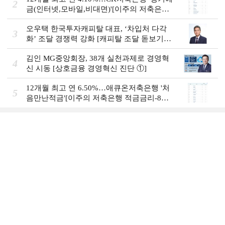
2
금(인터넷,모바일,비대면)'[이주의 저축은행
예금금리-8월 1주]
오우택 한국투자캐피탈 대표, ‘차입처 다각
3
화ʼ 조달 경쟁력 강화 [캐피탈 조달 돋보기
(12)]
김인 MG중앙회장, 38개 실천과제로 경영혁
4
신 시동 [상호금융 경영혁신 진단 ①]
12개월 최고 연 6.50%…애큐온저축은행 '처
5
음만난적금'[이주의 저축은행 적금금리-8월
1주]