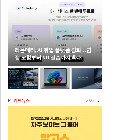
라온메타, AI 취업 플랫폼 강화…면
접 코칭부터 XR 실습까지 확대
FT
카드뉴스
더보기