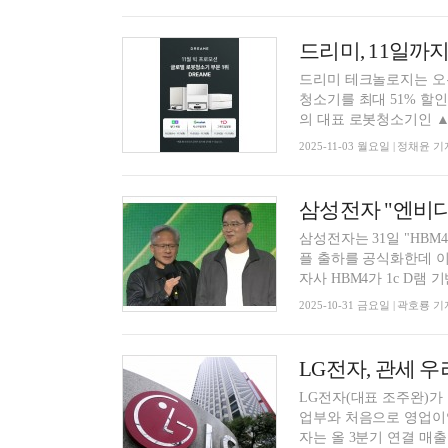
드리미, 11일까
드리미 테크놀로지는 오는
청소기를 최대 51% 할인
의 대표 로봇청소기인 ▲.
2025-11-03 월요일 | 정채윤 기
삼성전자 "엔비디
삼성전자는 31일 "HBM
플 출하를 공식화한데 이
자사 HBM4가 1c D램 기반
2025-10-31 금요일 | 곽호룡 기
LG전자, 관세 우
LG전자(대표 조주완)가
업부와 처음으로 영업이익
자는 올 3분기 연결 매출 2