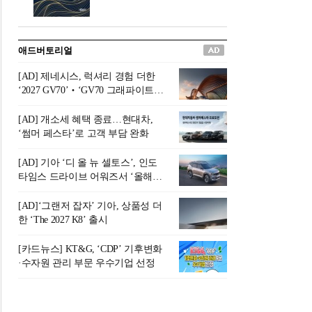
버려야 하는 곳'이라 묘사했다.
원칙으로 서다』를 펴냈다.정
오늘날 많은 이가 은퇴를 지옥
통 관료 출신으로 한국 금융의
이라 부르며 절망하지만, 김경
주요 변곡점마다 중요한 역할
애드버토리얼
록 고문은 새로운 시각을 제시
을 하고 금융 경영인으로서 큰
한다. 은퇴 후 60대를 전후한 1
족적을 남긴 김 전 회장이 후배
[AD] 제네시스, 럭셔리 경험 더한
0년의 과도기는 지옥이 아니라
세대에게 전하는 삶의 조언을
‘2027 GV70’‧‘GV70 그래파이트’
정화와 성장의 공간인 ‘은퇴연
담은 인생 노트다.『물처럼 흐
출시
옥(Purgatory)’이라는 것이다.
르고 원칙으로 서다』는 단순
[AD] 개소세 혜택 종료…현대차,
연옥은 고통스럽지만 끝이 있
한 자서전을 넘어, 실패를 두려
‘썸머 페스타’로 고객 부담 완화
으며, 준비를 통해 천국으로 나
워하지 않는 용기와 자신에 대
아갈 수 있는 희망의 장소라고
한 믿음이 어떻게 삶을 풍요롭
[AD] 기아 ‘디 올 뉴 셀토스’, 인도
말한
게 만드는지를 보여주는 지혜
타임스 드라이브 어워즈서 ‘올해의
의 보고로 평가된다.김용환 전
SUV’ 선정
회장은 “인생의 목표가 크더라
[AD]‘그랜저 잡자’ 기아, 상품성 더
도 조급해하지 말고 작은 것부
한 ‘The 2027 K8’ 출시
터 하나 하나 성취해 나가
라”고 조언한다. 뼈아픈 실패
[카드뉴스] KT&G, ‘CDP’ 기후변화
조차 성공의 뼈대가 된다는 긍
·수자원 관리 부문 우수기업 선정
정적인 마음으로