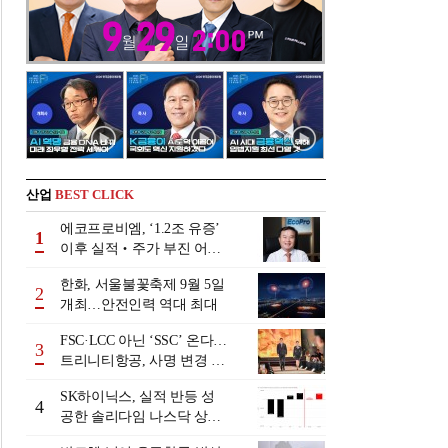
산업
BEST CLICK
에코프로비엠, ‘1.2조 유증’
1
이후 실적‧주가 부진 어쩌
나
한화, 서울불꽃축제 9월 5일
2
개최…안전인력 역대 최대
FSC·LCC 아닌 ‘SSC’ 온다…
3
트리니티항공, 사명 변경 넘
어 사업모델 전환 선언
SK하이닉스, 실적 반등 성
4
공한 솔리다임 나스닥 상장
검토