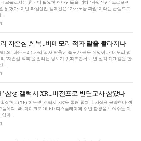
 테크놀로지는 휴식이 필요한 현대인들을 위해 ‘파업선언’ 프로모션
일 밝혔다. 이번 파업선언 캠페인은 ‘가사노동 파업’이라는 콘셉트로
..
자
리 자존심 회복...비메모리 적자 탈출 빨라지나
LSI, 파운드리) 사업 적자 탈출에 속도가 붙을 전망이다. 메모리 업
리 '자존심 회복'을 알리는 낭보가 잇따르면서 내년 실적 기대감을 한
...
자
게' 삼성 갤럭시 XR...비전프로 반면교사 삼았나
확장현실(XR) 헤드셋 '갤럭시 XR'을 통해 침체된 시장을 공략한다.갤
모델이다. 4K 마이크로 OLED 디스플레이에 주변 환경을 보여주는 패
과 ...
자