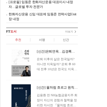
[프로필] 임동준 한화자산운용 대표이사 내정
자…글로벌 투자 전문가
한화자산운용 신임 대표에 임동준 전략사업Unit
장 내정
FT
도서
더보기
추천
서평
신간
[신간]은퇴연옥…김경록의 은퇴 후 삶의 나침반
은퇴 이후의 삶은 천국일까?
아니면 지옥일까? 은퇴 후 60
대 전후 10년은 천국도 지옥도
아닌 '연옥'이라 개념이 등장해
화제를 모으고 있다.투자 전문
가이자 은퇴연구소장으로서의
[신간] 물처럼 흐르고 원칙으로 서다…김용환의 통찰을 담다
은퇴 설계를 가이드해 온 김경
록 옵투스자산운용의 고문이
김용환 전 NH농협금융지주 회
신간 『은퇴연옥』을 내놓았
장이 자신의 경험과 철학을 정
다.단테는 지옥을 '모든 희망을
리한 자서전 『물처럼 흐르고