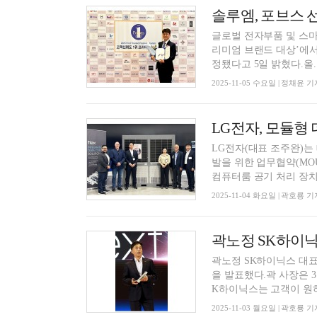
솔루엠, 포브스 선
글로벌 전자부품 및 스마트
리미엄 브랜드 대상’에서
정됐다고 5일 밝혔다.올..
2025-11-05 수요일 | 정채윤 기
LG전자, 모듈형
LG전자(대표 조주완)는 
발을 위한 업무협약(MOU
컴퓨터룸 공기 처리 장치(C
2025-11-04 화요일 | 곽호룡 기
곽노정 SK하이닉스 대표
을 발표했다.곽 사장은 3일
K하이닉스는 고객이 원하
2025-11-03 월요일 | 곽호룡 기