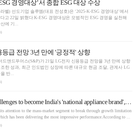
K-ESG 경영대상’서 종합 ESG 대상 수상
라벨) 선도기업 솔루엠(대표 전성호)은 ‘2025-K-ESG 경영대상’에서
다고 22일 밝혔다.K-ESG 경영대상은 모범적인 ESG 경영을 실천해
에 기...
자
신용등급 전망 3년 만에 '긍정적' 상향
앤드푸어스(S&P)가 21일 LG전자 신용등급 전망을 3년 만에 상향
조한 성과, 최근 인도법인 상장에 따른 대규모 현금 조달, 관계사 LG
 반...
자
LG Electronics challenges to become India's 'national appliance brand', targeting growing middle class
its attention to the mass-market segment to break through growth limitation
, which has been delivering the most impressive performance.According to ...
자