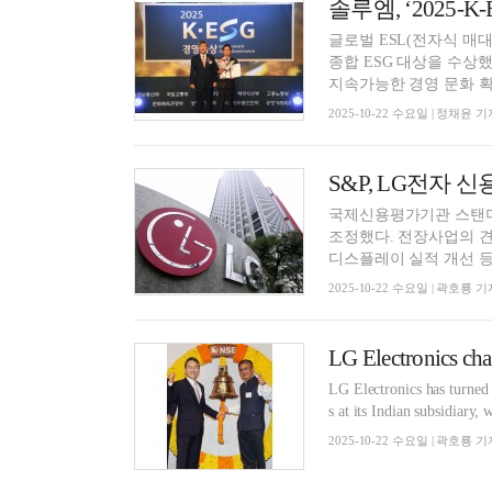
솔루엠, ‘2025-
글로벌 ESL(전자식 매대
종합 ESG 대상을 수상했
지속가능한 경영 문화 확산
2025-10-22 수요일 | 정채윤 기
S&P, LG전자 
국제신용평가기관 스탠더드
조정했다. 전장사업의 견
디스플레이 실적 개선 등을
2025-10-22 수요일 | 곽호룡 기
LG Electronics has turned 
s at its Indian subsidiary
2025-10-22 수요일 | 곽호룡 기