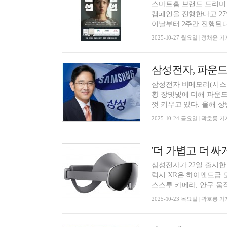
스마트홈 브랜드 드리미
캠페인을 진행한다고 27
이날부터 2주간 진행된다.
2025-10-27 월요일 | 정채윤 기
삼성전자, 파운드
삼성전자 비메모리(시스템
황 장밋빛에 더해 파운드
껏 키우고 있다. 올해 상반
2025-10-24 금요일 | 곽호룡 기
'더 가볍고 더 싸
삼성전자가 22일 출시한 
럭시 XR은 하이엔드급 
스스루 카메라, 안구 움직임
2025-10-23 목요일 | 곽호룡 기