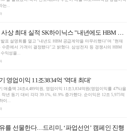
는...
자
3Q 영업익 11.4조 사상 최대 실적 SK하이닉스 "내년에도 HBM 수익성 유지" [컨콜 요약]
적발표 설명회를 열고 "내년도 HBM 공급계약을 마무리했다"며 "현재
 수준에서 가격이 결정됐다"고 밝혔다. 삼성전자 등 경쟁사의 HBM
수익성을...
자
기 영업이익 11조3834억 '역대 최대'
매출액 24조4,489억원, 영업이익 11조3,834억원(영업이익률 47%)을
년 동기 대비 각각 39.1%, 61.9% 증가했다. 순이익은 12조 5,975억
이...
자
유를 선물한다…드리미, ‘파업선언’ 캠페인 진행