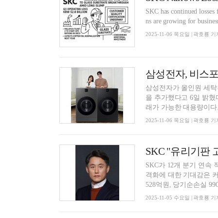
SKC has continued losses f
ns are growing for busines
2025-11-06 목요일 | 곽호룡 기
삼성전자, 비스포
삼성전자가 올인원 세탁건조
을 추가했다고 6일 밝혔다
래가 가능한 대용량이다..
2025-11-06 목요일 | 곽호룡 기
SKC "유리기판 
SKC가 12개 분기 연
격화에 대한 기대감은 커지
528억원, 당기순손실 990
2025-11-05 수요일 | 곽호룡 기