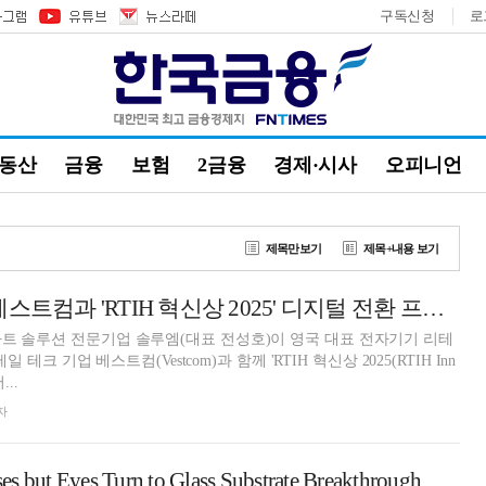
구독신청
로
부동산
금융
보험
2금융
경제·시사
오피니언
제목만보기
제목+내용 보기
솔루엠, 커리스·베스트컴과 'RTIH 혁신상 2025' 디지털 전환 프로젝트 부문 수상
트 솔루션 전문기업 솔루엠(대표 전성호)이 영국 대표 전자기기 리테
테일 테크 기업 베스트컴(Vestcom)과 함께 'RTIH 혁신상 2025(RTIH Inn
...
자
SKC Narrows Losses but Eyes Turn to Glass Substrate Breakthrough Amid Long Slump