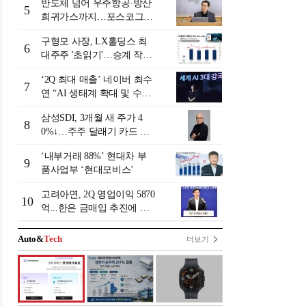
반도체 넘어 우주항공·방산
5
희귀가스까지…포스코그룹
'트리플코어' 본격 가동
구형모 사장, LX홀딩스 최
6
대주주 '초읽기'…승계 작업
막바지?
‘2Q 최대 매출’ 네이버 최수
7
연 “AI 생태계 확대 및 수익
성 본격화”
삼성SDI, 3개월 새 주가 4
8
0%↓…주주 달래기 카드 꺼
낼까?
‘내부거래 88%ʼ 현대차 부
9
품사업부 ‘현대모비스ʼ
고려아연, 2Q 영업이익 5870
10
억...한은 금매입 추진에 주
가 상승세
Auto&
Tech
더보기