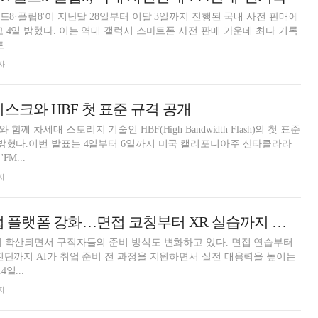
드8·플립8'이 지난달 28일부터 이달 3일까지 진행된 국내 사전 판매에
고 4일 밝혔다. 이는 역대 갤럭시 스마트폰 사전 판매 가운데 최다 기록
..
자
디스크와 HBF 첫 표준 규격 공개
께 차세대 스토리지 기술인 HBF(High Bandwidth Flash)의 첫 표준
밝혔다.이번 발표는 4일부터 6일까지 미국 캘리포니아주 산타클라라
M...
자
라온메타, AI 취업 플랫폼 강화…면접 코칭부터 XR 실습까지 확대
이 확산되면서 구직자들의 준비 방식도 변화하고 있다. 면접 연습부터
진단까지 AI가 취업 준비 전 과정을 지원하면서 실전 대응력을 높이는
일...
자