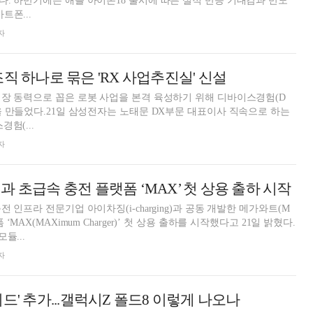
. 하반기에는 애플 아이폰18 출시에 따른 실적 반등 기대감과 반도
트폰...
자
직 하나로 묶은 'RX 사업추진실' 신설
장 동력으로 꼽은 로봇 사업을 본격 육성하기 위해 디바이스경험(D
을 만들었다.21일 삼성전자는 노태문 DX부문 대표이사 직속으로 하는
험(...
자
 초급속 충전 플랫폼 ‘MAX’ 첫 상용 출하 시작
 인프라 전문기업 아이차징(i-charging)과 공동 개발한 메가와트(M
‘MAX(MAXimum Charger)’ 첫 상용 출하를 시작했다고 21일 밝혔다.
듈...
자
드' 추가...갤럭시Z 폴드8 이렇게 나오나