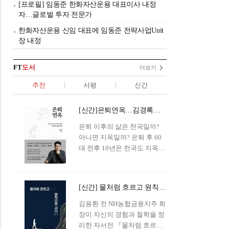
[프로필] 임동준 한화자산운용 대표이사 내정
자…글로벌 투자 전문가
한화자산운용 신임 대표에 임동준 전략사업Unit
장 내정
FT
도서
더보기
추천
서평
신간
[신간]은퇴연옥…김경록의 은퇴 후 삶의 나침반
은퇴 이후의 삶은 천국일까?
아니면 지옥일까? 은퇴 후 60
대 전후 10년은 천국도 지옥도
아닌 '연옥'이라 개념이 등장해
화제를 모으고 있다.투자 전문
가이자 은퇴연구소장으로서의
[신간] 물처럼 흐르고 원칙으로 서다…김용환의 통찰을 담다
은퇴 설계를 가이드해 온 김경
록 옵투스자산운용의 고문이
김용환 전 NH농협금융지주 회
신간 『은퇴연옥』을 내놓았
장이 자신의 경험과 철학을 정
다.단테는 지옥을 '모든 희망을
리한 자서전 『물처럼 흐르고