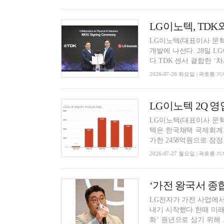
LG이노텍, TDK와
LG이노텍(대표이사 문혁
개발에 나선다. 28일 
다.TDK 센서 결합한 ‘차세
2026-07-28 화요일 | 곽호룡 기
LG이노텍 2Q 영
LG이노텍(대표이사 문혁
텍은 한국채택 국제회계기준
가한 2458억원으로 잠정 
2026-07-27 월요일 | 곽호룡 기
LG전자가 가전 사업에서
내기 시작했다.한때 미래
화’ 원년으로 삼기 위해 ..