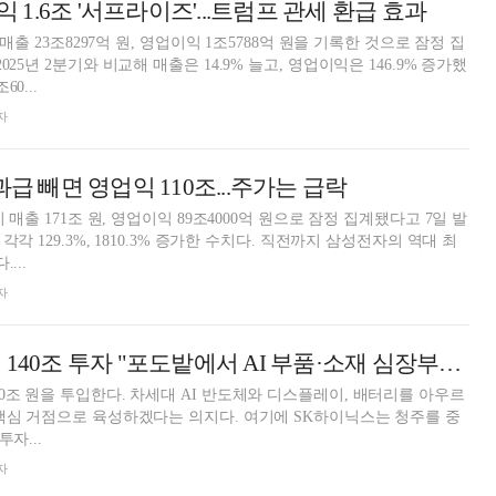
익 1.6조 '서프라이즈'...트럼프 관세 환급 효과
 매출 23조8297억 원, 영업이익 1조5788억 원을 기록한 것으로 잠정 집
25년 2분기와 비교해 매출은 14.9% 늘고, 영업이익은 146.9% 증가했
0...
자
과급 빼면 영업익 110조...주가는 급락
 매출 171조 원, 영업이익 89조4000억 원으로 잠정 집계됐다고 7일 발
각각 129.3%, 1810.3% 증가한 수치다. 직전까지 삼성전자의 역대 최
...
자
이재용, 충청권에 140조 투자 "포도밭에서 AI 부품·소재 심장부로"
0조 원을 투입한다. 차세대 AI 반도체와 디스플레이, 배터리를 아우르
핵심 거점으로 육성하겠다는 의지다. 여기에 SK하이닉스는 청주를 중
투자...
자