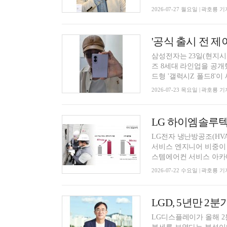
2026-07-27 월요일 | 곽호룡 기
'공식 출시 전 제
삼성전자는 23일(현지시간
즈 8세대 라인업을 공개
드형 '갤럭시Z 폴드8'이 새
2026-07-23 목요일 | 곽호룡 기
LG 하이엠솔루텍
LG전자 냉난방공조(HV
서비스 엔지니어 비중이 
스템에어컨 서비스 아카데
2026-07-22 수요일 | 곽호룡 기
LGD, 5년만 2
LG디스플레이가 올해 2