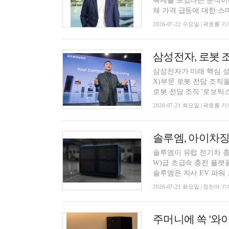
복세를 보였다는 분석이다
체 가격 급등에 대한 스마
2026-07-22 수요일 | 곽호룡 기
삼성전자, 로봇 조
삼성전자가 미래 핵심 성
X)부문 로봇 전담 조직
로봇 전담 조직 '로보틱스경
2026-07-21 화요일 | 곽호룡 기
솔루엠, 아이차징과
솔루엠이 유럽 전기차 충전
W)급 초급속 충전 플랫폼 
솔루엠은 자사 EV 파워 모
2026-07-21 화요일 | 정진아 기
주머니에 쏙 '와이