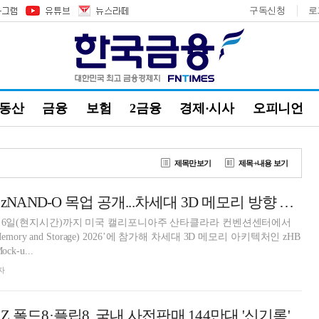
구독신청
로
부동산
금융
보험
2금융
경제·시사
오피니언
제목만보기
제목+내용 보기
삼성전자, zHBM·zNAND-O 목업 공개...차세대 3D 메모리 방향 제시
터 6일(현지시간)까지 미국 캘리포니아주 산타클라라 컨벤션센터에서
 Memory and Storage) 2026’에 참가해 차세대 3D 메모리 아키텍처인 zHB
k-u...
자
 폴드8·플립8, 국내 사전판매 144만대 '신기록'