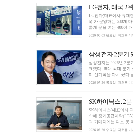
LG전자, 태국 
LG전자(대표이사 류재철)
h)’가 운영하는 630개
롭게 문을 여는 400여 개 .
2026-08-03 월요일 | 곽호룡 기
삼성전자 2분기 영
삼성전자는 2026년 2분기
표했다. 역대 최대 분기 
며 신기록을 다시 썼다.삼
2026-07-30 목요일 | 곽호룡 기
SK하이닉스, 2분
SK하이닉스(대표이사 곽
속에 장기공급계약(LTA
과 기대치에는 다소 못 미
2026-07-29 수요일 | 곽호룡 기