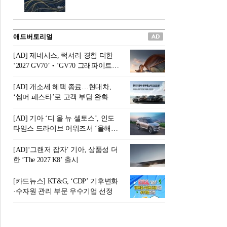
버려야 하는 곳'이라 묘사했다.
원칙으로 서다』를 펴냈다.정
오늘날 많은 이가 은퇴를 지옥
통 관료 출신으로 한국 금융의
이라 부르며 절망하지만, 김경
주요 변곡점마다 중요한 역할
애드버토리얼
록 고문은 새로운 시각을 제시
을 하고 금융 경영인으로서 큰
한다. 은퇴 후 60대를 전후한 1
족적을 남긴 김 전 회장이 후배
[AD] 제네시스, 럭셔리 경험 더한
0년의 과도기는 지옥이 아니라
세대에게 전하는 삶의 조언을
‘2027 GV70’‧‘GV70 그래파이트’
정화와 성장의 공간인 ‘은퇴연
담은 인생 노트다.『물처럼 흐
출시
옥(Purgatory)’이라는 것이다.
르고 원칙으로 서다』는 단순
[AD] 개소세 혜택 종료…현대차,
연옥은 고통스럽지만 끝이 있
한 자서전을 넘어, 실패를 두려
‘썸머 페스타’로 고객 부담 완화
으며, 준비를 통해 천국으로 나
워하지 않는 용기와 자신에 대
아갈 수 있는 희망의 장소라고
한 믿음이 어떻게 삶을 풍요롭
[AD] 기아 ‘디 올 뉴 셀토스’, 인도
말한
게 만드는지를 보여주는 지혜
타임스 드라이브 어워즈서 ‘올해의
의 보고로 평가된다.김용환 전
SUV’ 선정
회장은 “인생의 목표가 크더라
[AD]‘그랜저 잡자’ 기아, 상품성 더
도 조급해하지 말고 작은 것부
한 ‘The 2027 K8’ 출시
터 하나 하나 성취해 나가
라”고 조언한다. 뼈아픈 실패
[카드뉴스] KT&G, ‘CDP’ 기후변화
조차 성공의 뼈대가 된다는 긍
·수자원 관리 부문 우수기업 선정
정적인 마음으로