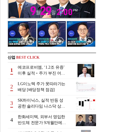
산업
BEST CLICK
에코프로비엠, ‘1.2조 유증’
1
이후 실적‧주가 부진 어쩌
나
LG이노텍 주가 못따라가는
2
배당 [배당정책 점검]
SK하이닉스, 실적 반등 성
3
공한 솔리다임 나스닥 상장
검토
한화세미텍, 외부서 영입한
4
반도체 전문가 9개월만에
교체 왜?