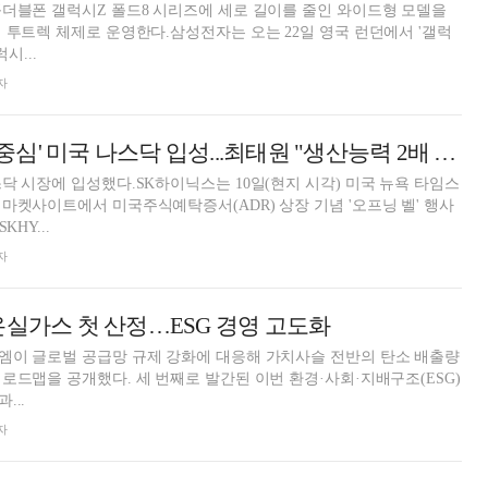
더블폰 갤럭시Z 폴드8 시리즈에 세로 길이를 줄인 와이드형 모델을
 투트렉 체제로 운영한다.삼성전자는 오는 22일 영국 런던에서 '갤럭
시...
자
SK하이닉스, 'AI 중심' 미국 나스닥 입성...최태원 "생산능력 2배 늘려도 부족"
닥 시장에 입성했다.SK하이닉스는 10일(현지 시각) 미국 뉴욕 타임스
마켓사이트에서 미국주식예탁증서(ADR) 상장 기념 '오프닝 벨' 행사
KHY...
자
온실가스 첫 산정…ESG 경영 고도화
엠이 글로벌 공급망 규제 강화에 대응해 가치사슬 전반의 탄소 배출량
로드맵을 공개했다. 세 번째로 발간된 이번 환경·사회·지배구조(ESG)
...
자