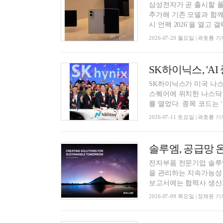
삼성전자가 곧 출시할 폴
추가해 기존 모델과 함께
시 언팩 2026'을 열고 갤럭
2026-07-20 월요일 | 곽호룡 기
SK하이닉스가 미국 나스
스퀘어에 위치한 나스닥 
를 열었다. 종목 코드는 'S
2026-07-11 토요일 | 곽호룡 기
솔루엠, 공급망 
전자부품 전문기업 솔루
을 관리하는 지속가능성 
보고서에는 협력사 생산과
2026-07-09 목요일 | 정채윤 기