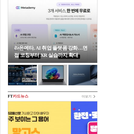
라온메타, AI 취업 플랫폼 강화…면
접 코칭부터 XR 실습까지 확대
FT
카드뉴스
더보기