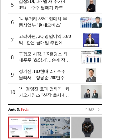
삼성SDI, 3개월 새 주가 4
5
0%↓…주주 달래기 카드 꺼
낼까?
‘내부거래 88%ʼ 현대차 부
6
품사업부 ‘현대모비스ʼ
고려아연, 2Q 영업이익 5870
7
억...한은 금매입 추진에 주
가 상승세
구형모 사장, LX홀딩스 최
8
대주주 '초읽기'…승계 작업
막바지?
정기선, HD현대 2대 주주
9
올라서…정몽준 280만주 증
여
‘새 경영진 효과 언제?’…카
10
카오게임즈 “신작 출시 4Q
가 분기점”
Auto&
Tech
더보기