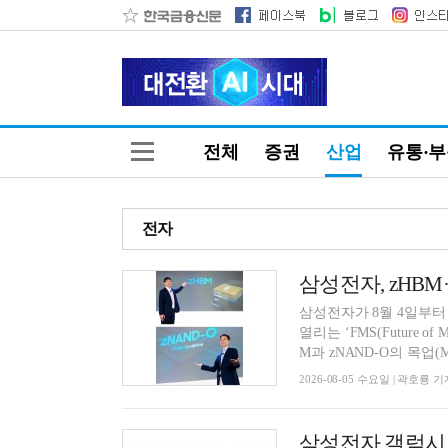
전체
증권
산업
유통·
전자
삼성전자가 8월 4일부
열리는 ‘FMS(Future of
M과 zNAND-O의 목업(Moc
2026-08-05 수요일 | 곽호룡 기
삼성전자 갤럭시 Z