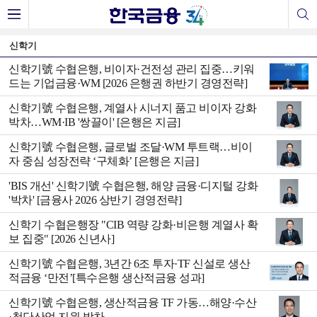
신학기
신학기號 수협은행, 비이자·건전성 관리 집중…키워
드는 기업금융·WM [2026 은행권 하반기 경영전략]
신학기號 수협은행, 계열사 시너지 품고 비이자 강화
박차…WM·IB '쌍끌이' [은행은 지금]
신학기號 수협은행, 글로벌 조달·WM 투트랙…비이
자 중심 성장전략 ‘구체화’ [은행은 지금]
'BIS 개선' 신학기號 수협은행, 해양 금융·디지털 강화
'박차' [금융사 2026 상반기 경영전략]
신학기 수협은행장 "CIB 역량 강화·비은행 계열사 확
보 집중" [2026 신년사]
신학기號 수협은행, 3년간 6조 투자·TF 신설로 생산
적금융 ‘만전’[특수은행 생산적금융 성과]
신학기號 수협은행, 생산적금융 TF 가동…해양·수산
·첨단산업 지원 박차