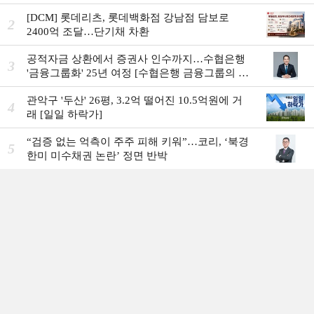
[DCM] 롯데리츠, 롯데백화점 강남점 담보로
2
2400억 조달…단기채 차환
공적자금 상환에서 증권사 인수까지…수협은행
3
'금융그룹화' 25년 여정 [수협은행 금융그룹의 꿈
①]
관악구 '두산' 26평, 3.2억 떨어진 10.5억원에 거
4
래 [일일 하락가]
“검증 없는 억측이 주주 피해 키워”…코리, ‘북경
5
한미 미수채권 논란’ 정면 반박