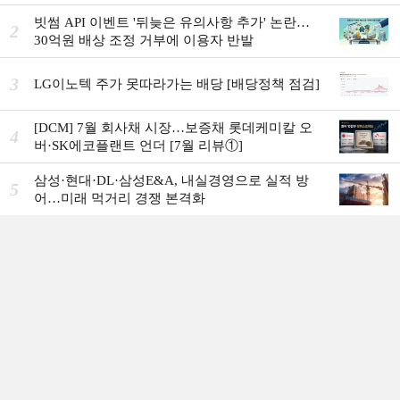
빗썸 API 이벤트 '뒤늦은 유의사항 추가' 논란…
2
30억원 배상 조정 거부에 이용자 반발
3
LG이노텍 주가 못따라가는 배당 [배당정책 점검]
[DCM] 7월 회사채 시장…보증채 롯데케미칼 오
4
버·SK에코플랜트 언더 [7월 리뷰①]
삼성·현대·DL·삼성E&A, 내실경영으로 실적 방
5
어…미래 먹거리 경쟁 본격화