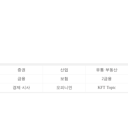
증권
산업
유통·부동산
금융
보험
2금융
경제·시사
오피니언
KFT Topic
전체서비스
Copyrightⓒ
한국금융신문 All Rights Reserved.