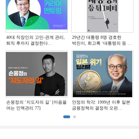
40대 직장인의 고민-관계 관리,
29년간 대통령 8명 경호한
퇴직 후까지 결정한다
박진이, 회고록 ‘대통령의 등 뒤
[홍석환의 커리어 멘토링]
1미터’ 출간
손웅정의 ‘지도자의 길’ [마음을
안정의 착각: 1999년 이후 일본
여는 인맥관리 77]
금융정책의 결정적 오판
[김성민의 일본 위기 딥리뷰]