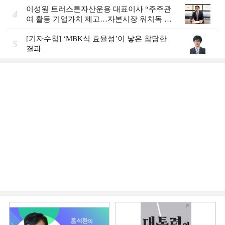
이성원 트러스톤자산운용 대표이사 “주주관
4
여 활동 기업가치 제고…자본시장 워치독 역
할”
[기자수첩] ‘MBK식 효율성’이 낳은 참담한
5
결과