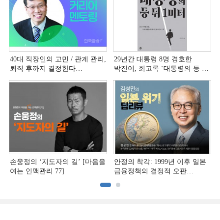
40대 직장인의 고민 / 관계 관리,
29년간 대통령 8명 경호한
퇴직 후까지 결정한다
박진이, 회고록 ‘대통령의 등 뒤
[홍석환의 커리어 멘토링]
1미터’ 출간
손웅정의 ‘지도자의 길’ [마음을
안정의 착각: 1999년 이후 일본
여는 인맥관리 77]
금융정책의 결정적 오판
[김성민의 일본 위기 딥리뷰]