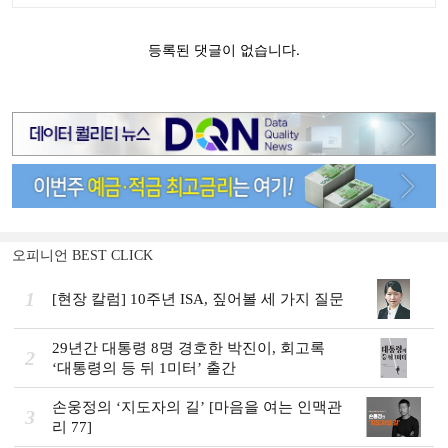
오피니언 BEST CLICK
1
[현장 칼럼] 10주년 ISA, 짚어볼 세 가지 질문
29년간 대통령 8명 경호한 박진이, 회고록
2
‘대통령의 등 뒤 1미터’ 출간
손웅정의 ‘지도자의 길’ [마음을 여는 인맥관
3
리 77]