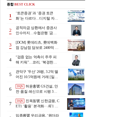
종합
BEST CLICK
‘토큰증권’과 ‘증권 토큰
1
화’는 다르다…디지털 자본
시장 다음 단계는
공적자금 상환에서 증권사
2
인수까지…수협은행 '금융
그룹화' 25년 여정 [수협은
[DCM] 롯데리츠, 롯데백화
행 금융그룹의 꿈①]
3
점 강남점 담보로 2400억 조
달…단기채 차환
“검증 없는 억측이 주주 피
4
해 키워”…코리, ‘북경한미
미수채권 논란’ 정면 반박
관악구 '두산' 26평, 3.2억 떨
5
어진 10.5억원에 거래 [일일
하락가]
허윤홍號 GS건설, 안
DQN
6
전·품질 쇄신으로 시평 3위
탈환
진옥동號 신한금융, C
DQN
7
ET1 ‘활용’ 본격화···AT1 늘
린 이유는 [Capital Quality Re
임종룡號 우리금융, ‘원더라
view]