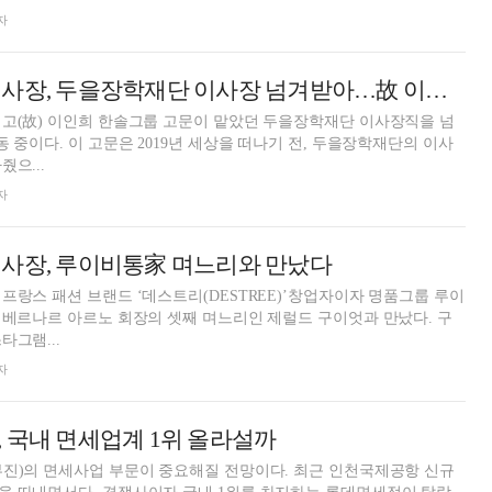
자
이부진 호텔신라 사장, 두을장학재단 이사장 넘겨받아…故 이인희 고문 유지
 고(故) 이인희 한솔그룹 고문이 맡았던 두을장학재단 이사장직을 넘
나기 전, 두을장학재단의 이사
으...
자
 사장, 루이비통家 며느리와 만났다
프랑스 패션 브랜드 ‘데스트리(DESTREE)’창업자이자 명품그룹 루이
 베르나르 아르노 회장의 셋째 며느리인 제럴드 구이엇과 만났다. 구
타그램...
자
 국내 면세업계 1위 올라설까
부진)의 면세사업 부문이 중요해질 전망이다. 최근 인천국제공항 신규