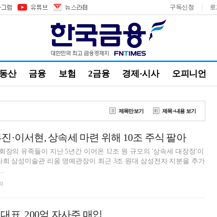
구독신청
로
부동산
금융
보험
2금융
경제·시사
오피니언
제목만보기
제목+내용 보기
진·이서현, 상속세 마련 위해 10조 주식 팔아
회장의 유족들이 지난 5년간 이어온 12조 원 규모의 '상속세 대장정'이
라희 삼성미술관 리움 명예관장이 최근 3조 원대 삼성전자 지분을 추가
.
자
대표, 200억 자사주 매입