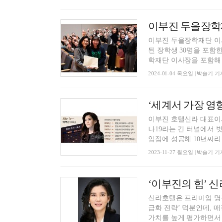
이부진 두을장학재
이부진 두을장학재단 이사
된 장학생 30명을 포함한 총 98명
학재단 이사장을 포함해 
2024-01-04 목요일 | 박슬기 기
이부진 호텔신라 대표이사
나19라는 긴 터널에서 
입점에 성공해 10년짜리 
2023-11-27 월요일 | 박슬기 기
‘이부진의 힘’ 
신라호텔은 프리미엄 명
급화 전략’ 덕분인데, 
가치를 높게 평가하면서 신