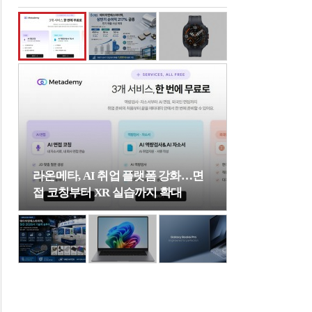
라온메타, AI 취업 플랫폼 강화…면
접 코칭부터 XR 실습까지 확대