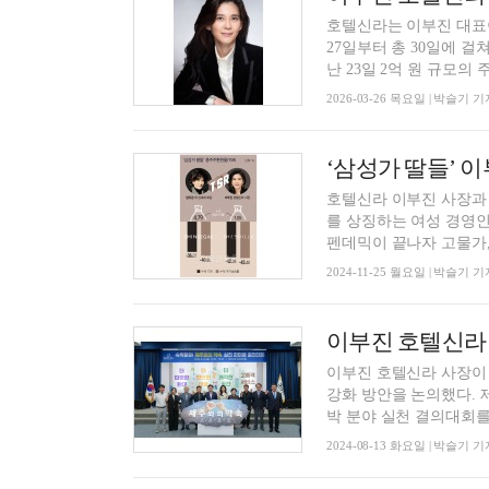
호텔신라는 이부진 대표이
27일부터 총 30일에 
난 23일 2억 원 규모의 주
2026-03-26 목요일 | 박슬기 기
‘삼성가 딸들’ 이
호텔신라 이부진 사장과
를 상징하는 여성 경영인
펜데믹이 끝나자 고물가, .
2024-11-25 월요일 | 박슬기 기
이부진 호텔신라 
이부진 호텔신라 사장이 
강화 방안을 논의했다. 제주도는 이날 오후 2시30분 제주도청 탐라홀에서 ‘제주와의 약속 ’숙
박 분야 실천 결의대회를 .
2024-08-13 화요일 | 박슬기 기