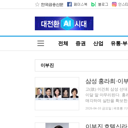
전체
증권
산업
유통·
이부진
삼성 홍라희·이부
고(故) 이건희 삼성 선대
이달 말 마무리된다. 홍
매각하며 실탄을 확보한..
2026-04-10 금요일 | 곽호룡 기
이부진 호텔신라 