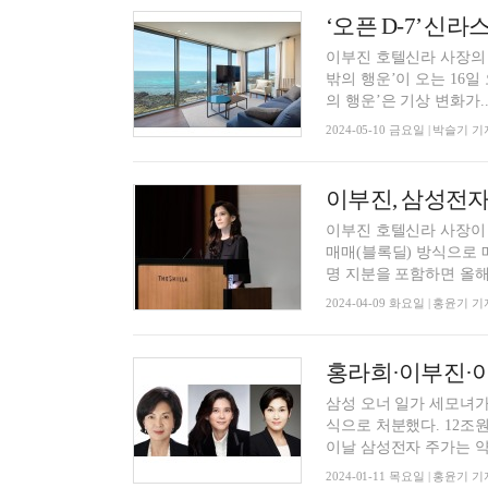
이부진 호텔신라 사장의 
밖의 행운’이 오는 16일
의 행운’은 기상 변화가..
2024-05-10 금요일 | 박슬기 기
이부진 호텔신라 사장이 
매매(블록딜) 방식으로 
명 지분을 포함하면 올해 
2024-04-09 화요일 | 홍윤기 기
삼성 오너 일가 세모녀가
식으로 처분했다. 12조
이날 삼성전자 주가는 약세
2024-01-11 목요일 | 홍윤기 기