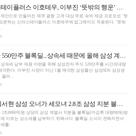
‘오픈 D-7’ 신라스테이플러스 이호테우, 이부진 ‘뜻밖의 행운’ 업그레이드 운영
제안으로 만들어진 제주 결항 고객 대상 무료 숙박 제공 프로모션 ‘뜻
 오픈하는 신라스테이플러스 이호테우에 업그레이드 적용된다. ‘뜻밖
.
자
이부진, 삼성전자 550만주 블록딜...상속세 때문에 올해 삼성 계열사 지분 1조원 매각
상속세 납부 재원 마련을 위해 삼성전자 주식 520만주를 시간외대량
매각한다. 이부진 사장이 지난 1월 매각한 삼성물산·삼성SDS·삼성생
들어...
자
홍라희·이부진·이서현 삼성 오너가 세모녀 2.8조 삼성 지분 블록딜...삼전 주가 약세
 2조8000억원 상당의 삼성 계열사 지분을 블록딜(마감후 대량매매)방
원에 이르는 상소세를 납부하기 위해서다. 블록딜 소식이 전해지면서
를...
자