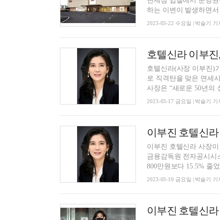
면세점 입찰에서 운영권
하는 이변이 발생하면서 
2023-03-22 수요일 | 박슬기 기
호텔신라 이부진,
호텔신라(사장 이부진)가
로 직격탄을 맞은 면세사
사장은 “새로운 50년의 성
2023-03-17 금요일 | 박슬기 기
이부진 호텔신라 사
이부진 호텔신라 사장이 지난
금융감독원 전자공시시스템
800만원보다 15.5% 줄었다.
2023-03-10 금요일 | 박슬기 기
이부진 호텔신라 