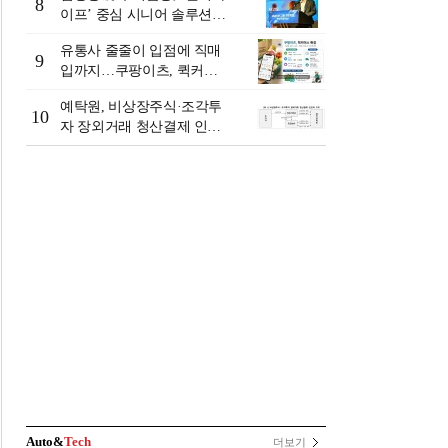
8
이프’ 중심 시니어 솔루션
확대…계열사 시너지 '관건'
유통사 줄줄이 입점에 직매
[금융 시니어 비즈니스 돋보
9
입까지…쿠팡이츠, 퀵커머
기]
스 판 키운다
예탁원, 비상장주식·조각투
10
자 장외거래 청산결제 인프
라 구축 착수
Auto&
Tech
더보기