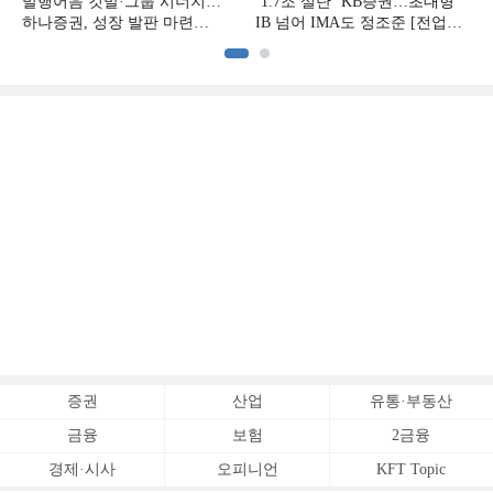
발행어음 깃발·그룹 시너지…
‘1.7조 실탄’ KB증권…초대형
하나증권, 성장 발판 마련
IB 넘어 IMA도 정조준 [전업계
[전업계 추격하는 은행계
추격하는 은행계 증권사 (2)]
증권사 (3)]
증권
산업
유통·부동산
금융
보험
2금융
경제·시사
오피니언
KFT Topic