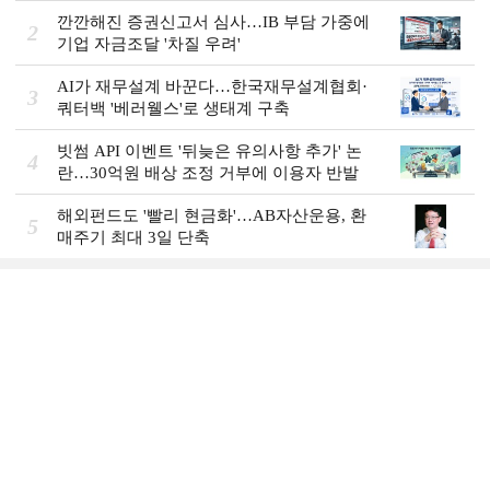
깐깐해진 증권신고서 심사…IB 부담 가중에
2
기업 자금조달 '차질 우려'
AI가 재무설계 바꾼다…한국재무설계협회·
3
쿼터백 '베러웰스'로 생태계 구축
빗썸 API 이벤트 '뒤늦은 유의사항 추가' 논
4
란…30억원 배상 조정 거부에 이용자 반발
해외펀드도 '빨리 현금화'…AB자산운용, 환
5
매주기 최대 3일 단축