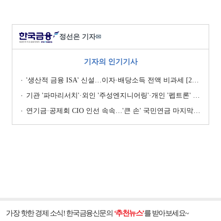
정선은 기자
✉
기자의 인기기사
'생산적 금융 ISA' 신설…이자·배당소득 전액 비과세 [2026 세제개편안]
기관 '파마리서치'·외인 '주성엔지니어링'·개인 '펩트론' 1위 [주간 코스닥 순매수- 2026년 7월27일~7월31일]
연기금·공제회 CIO 인선 속속…'큰 손' 국민연금 마지막 타자
가장 핫한 경제 소식! 한국금융신문의
‘추천뉴스’
를 받아보세요~