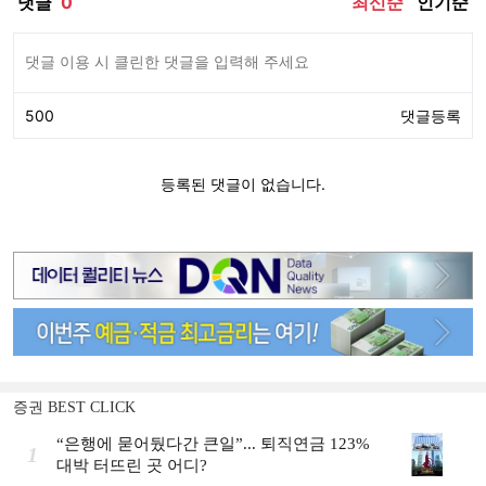
증권 BEST CLICK
“은행에 묻어뒀다간 큰일”... 퇴직연금 123%
1
대박 터뜨린 곳 어디?