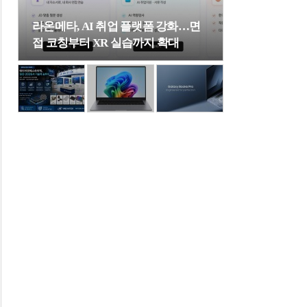
라온메타, AI 취업 플랫폼 강화…면
접 코칭부터 XR 실습까지 확대