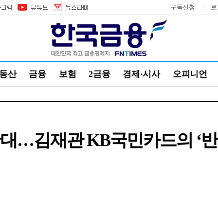
구독신청
로
부동산
금융
보험
2금융
경제·시사
오피니언
대…김재관 KB국민카드의 ‘반