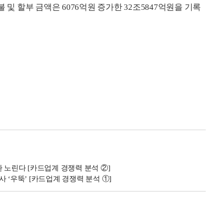
 및 할부 금액은 6076억원 증가한 32조5847억원을 기록
 노린다 [카드업계 경쟁력 분석 ②]
 ‘우뚝’ [카드업계 경쟁력 분석 ①]