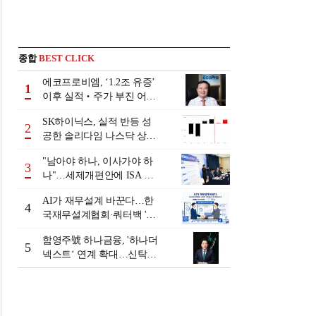
종합
BEST CLICK
에코프로비엠, ‘1.2조 유증’
1
이후 실적‧주가 부진 어쩌
나
SK하이닉스, 실적 반등 성
2
공한 솔리다임 나스닥 상장
검토
"남아야 하나, 이사가야 하
3
나"…세제개편안에 ISA 투
자자 셈법 복잡
AI가 재무설계 바꾼다…한
4
국재무설계협회·쿼터백 '베
러웰스'로 생태계 구축
함영주號 하나금융, '하나더
5
넥스트‘ 연계 확대…신탁수
수료 2배 증가 효과 [금융 시
니어 비즈니스 돋보기]