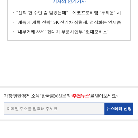
기자의 인기기사
“신의 한 수인 줄 알았는데”…에코프로비엠 ‘두려운’ 시나리오
‘캐즘에 계륵 전락’ SK 전기차 삼형제, 정상화는 언제쯤
‘내부거래 88%ʼ 현대차 부품사업부 ‘현대모비스ʼ
가장 핫한 경제 소식! 한국금융신문의
‘추천뉴스’
를 받아보세요~
뉴스레터 신청