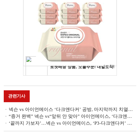
관련기사
넥슨 vs 아이언메이스 ‘다크앤다커’ 공방, 마지막까지 치열… 2월 결판
“증거 완벽” 넥슨 vs“앞뒤 안 맞아” 아이언메이스, ‘다크앤다커’ 표절 향방은
‘끝까지 가보자’…넥슨 vs 아이언메이스, ‘P3-다크앤다커’ 유사성 두고 대립 첨예