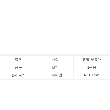
증권
산업
유통·부동산
금융
보험
2금융
경제·시사
오피니언
KFT Topic
전체서비스
Copyrightⓒ
한국금융신문 All Rights Reserved.