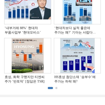
‘내부거래 88%ʼ 현대차
‘현대차보다 실적 좋은데
부품사업부 ‘현대모비스ʼ
주가는 왜?ʼ 기아는 서럽다
[정답은 TSR]
효성, 화학 구했지만 티엔씨
HS효성 첨단소재 ‘승부수’에
주가 ‘반토막’ [정답은 TSR]
주가는 하락 왜?