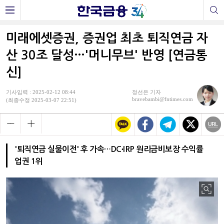
미래에셋증권, 증권업 최초 퇴직연금 자
산 30조 달성…'머니무브' 반영 [연금통
신]
기사입력 : 2025-02-12 08:44
정선은 기자
bravebambi@fntimes.com
(최종수정 2025-03-07 22:51)
'퇴직연금 실물이전' 후 가속…DC∙IRP 원리금비보장 수익률
업권 1위