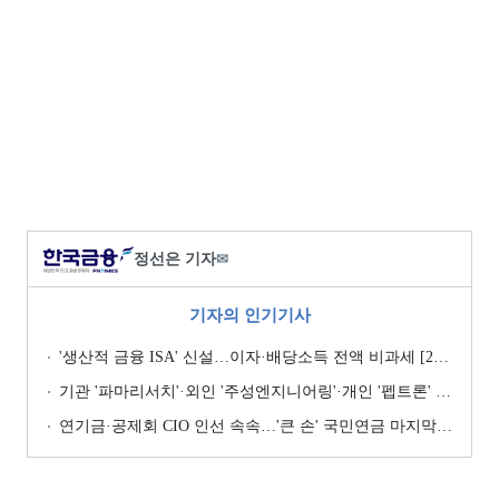
정선은 기자
✉
기자의 인기기사
'생산적 금융 ISA' 신설…이자·배당소득 전액 비과세 [2026 세제개편안]
기관 '파마리서치'·외인 '주성엔지니어링'·개인 '펩트론' 1위 [주간 코스닥 순매수- 2026년 7월27일~7월31일]
연기금·공제회 CIO 인선 속속…'큰 손' 국민연금 마지막 타자