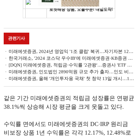
관련기사
미래에셋증권, 2024년 영업익 '1조 클럽' 복귀…자기자본 12조 도약 [금융사 2024 실적]
한국거래소, '2024 코스닥 우수IB'에 미래에셋증권·KB증권 선정
[DQN] 미래에셋증권, 적립금·수익률 '2관왕'…증권사 'ETF 연금개미' 확대 [2024 4분기 퇴직연금 랭킹]
미래에셋증권, 인도법인 2890억원 규모 추가 출자…인도 비즈니스 성장 추구
미래에셋증권, 올해 '개인투자용 국채' 첫 청약 13일 개시…10년물 800억원·20년물 200억원
같은 기간 미래에셋증권의 적립금 성장률은 연평균
38.1%씩 상승해 시장 평균을 크게 웃돌고 있다.
수익률 면에서도 미래에셋증권의 DC∙IRP 원리금
비보장 상품 1년 수익률은 각각 12.17%, 12.48%로