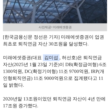
사진제공= 미래에셋증권
[한국금융신문 정선은 기자] 미래에셋증권이 업권
최초로 퇴직연금 자산 30조원을 달성했다.
미래에셋증권(대표
김미섭
, 허선호)은 퇴직연금
자산(2025년 1월 23일 기준)이 DB(확정급여형) 6조
1300억원, DC(확정기여형) 11조 9700억원, IRP(개
인형퇴직연금) 11조 9000억원으로 집계됐다고 11
일 밝혔다.
2020년말 13조원이었던 퇴직연금 자산이 4년 만에
17조원 증가했다.