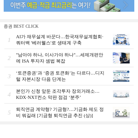
증권 BEST CLICK
AI가 재무설계 바꾼다…한국재무설계협회·
1
쿼터백 '베러웰스'로 생태계 구축
"남아야 하나, 이사가야 하나"…세제개편안
2
에 ISA 투자자 셈법 복잡
‘토큰증권’과 ‘증권 토큰화’는 다르다…디지
3
털 자본시장 다음 단계는
본인가 신청 앞둔 조각투자 장외거래소…
4
KDX·NXT컨소 막판 점검 ‘분주’
퇴직연금 계약형? 기금형?…기금화 제도 정
5
비 뭐길래 [기금형 퇴직연금 추진 (상)]