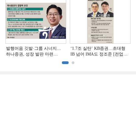
발행어음 깃발·그룹 시너지…
‘1.7조 실탄’ KB증권…초대형
하나증권, 성장 발판 마련
IB 넘어 IMA도 정조준 [전업계
[전업계 추격하는 은행계
추격하는 은행계 증권사 (2)]
증권사 (3)]