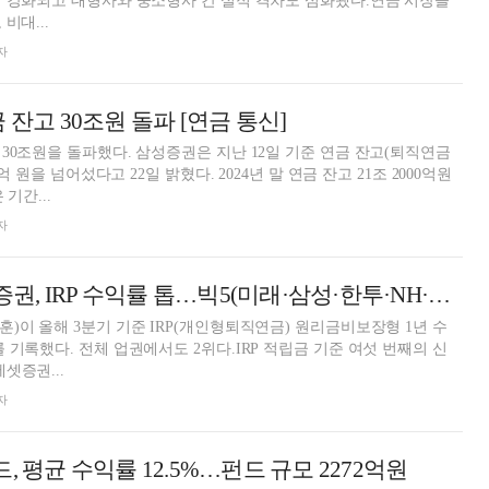
 강화되고 대형사와 중소형사 간 실적 격차도 심화됐다.연금 시장을
비대...
자
 잔고 30조원 돌파 [연금 통신]
30조원을 돌파했다. 삼성증권은 지난 12일 기준 연금 잔고(퇴직연금
0억 원을 넘어섰다고 22일 밝혔다. 2024년 말 연금 잔고 21조 2000억원
 기간...
자
 수익률 톱…빅5(미래·삼성·한투·NH·KB) 증권사 제쳐 [2025 3분기 퇴직연금 랭킹]
)이 올해 3분기 기준 IRP(개인형퇴직연금) 원리금비보장형 1년 수
 기록했다. 전체 업권에서도 2위다.IRP 적립금 기준 여섯 번째의 신
셋증권...
자
, 평균 수익률 12.5%…펀드 규모 2272억원