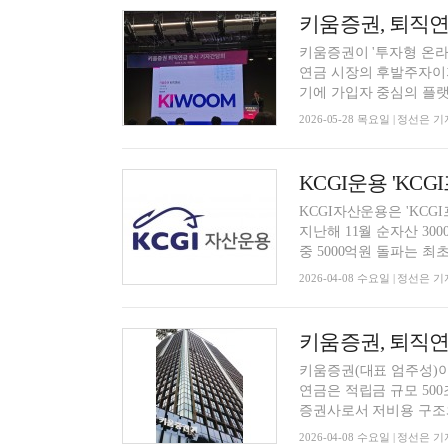
키움증권이 '투자형 온라
연금 시장의 후발주자이
기에 가입자 중심의 플랫폼
2026-05-28 목요일 | 정선은 기
KCGI운용 'KC
KCGI자산운용은 'KCG
지난해 11월 순자산 30
중 5000억원 돌파는 최초라
2026-04-08 수요일 | 정선은 기
키움증권(대표 엄주성)
연금은 적립금 규모 50
증권사로서 저비용 구조와
2026-04-08 수요일 | 정선은 기