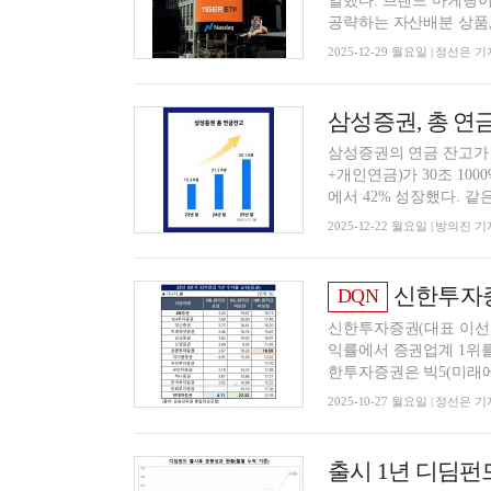
열했다. 브랜드 마케팅이
공략하는 자산배분 상품, 
2025-12-29 월요일 | 정선은 기
삼성증권, 총 연금
삼성증권의 연금 잔고가 
+개인연금)가 30조 100
에서 42% 성장했다. 같은
2025-12-22 월요일 | 방의진 기
신한투자증권, IRP
DQN
신한투자증권(대표 이선훈
익률에서 증권업계 1위를
한투자증권은 빅5(미래에
2025-10-27 월요일 | 정선은 기
출시 1년 디딤펀드