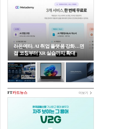
라온메타, AI 취업 플랫폼 강화…면
접 코칭부터 XR 실습까지 확대
FT
카드뉴스
더보기