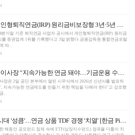
자
신한투자증권, 개인형퇴직연금(IRP) 원리금비보장형 3년·5년 수익률 1위 [연금 통신]
 4분기말 기준 퇴직연금 사업자 공시에서 개인형퇴직연금(IRP) 원리금
수익률 증권업계 1위를 기록했다고 3일 밝혔다.금융감독원 통합연금포탈
따...
자
김성주 국민연금 이사장 "지속가능한 연금 돼야…기금운용 수익률 제고" [2026 신년사]
장은 2일 공단 본부에서 열린 시무식에서 2026년 신년사를 발표하
금’, 지속가능한 연금제도를 만들기 위한 책임을 다해야 한다"고 강조했
...
자
국내 ETF 300조 시대 '성큼'…연금 상품 TDF 경쟁 '치열' [한금 Pick 2025 금융이슈 - 자산운용]
 한 해동안 공모펀드 침체 속에 ETF(상장지수펀드) 점유율 다툼이 치