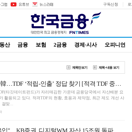
구독신청
로
부동산
금융
보험
2금융
경제·시사
오피니언
제목만보기
제목+내용 보기
베이비부머 은퇴 韓…TDF ‘적립-인출’ 정답 찾기 [적격 TDF 중간점검 (하)]
TDF(타깃데이트펀드)가 자리매김한 가운데 금융당국에서 자산배분 요
 활용되고 있다. 적격TDF의 현황, 효용과 제약점, 최근 제도 개선 사
걸맞...
자
 유입"…KB증권, 디지털WM 자산 15조원 돌파