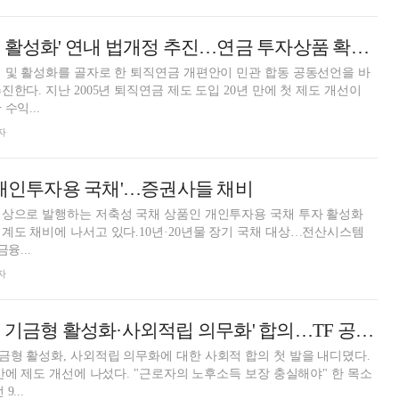
'기금형 퇴직연금 활성화' 연내 법개정 추진…연금 투자상품 확대도 검토
 및 활성화를 골자로 한 퇴직연금 개편안이 민관 합동 공동선언을 바
한다. 지난 2005년 퇴직연금 제도 도입 20년 만에 첫 제도 개선이
수익...
자
'개인투자용 국채'…증권사들 채비
대상으로 발행하는 저축성 국채 상품인 개인투자용 국채 투자 활성화
계도 채비에 나서고 있다.10년·20년물 장기 국채 대상…전산시스템
융...
자
노사정 '퇴직연금 기금형 활성화·사외적립 의무화' 합의…TF 공동선언
형 활성화, 사외적립 의무화에 대한 사회적 합의 첫 발을 내디뎠다.
 만에 제도 개선에 나섰다. "근로자의 노후소득 보장 충실해야" 한 목소
...