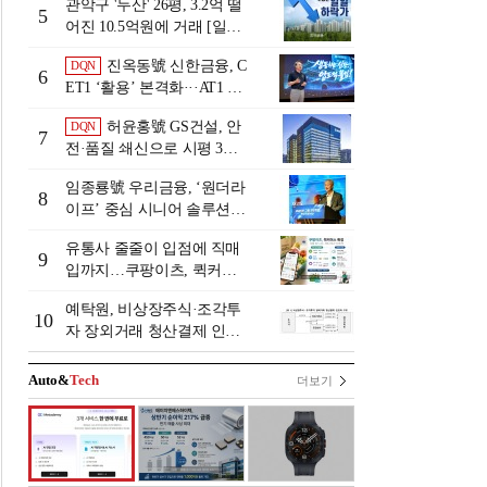
관악구 '두산' 26평, 3.2억 떨
5
어진 10.5억원에 거래 [일일
하락가]
진옥동號 신한금융, C
DQN
6
ET1 ‘활용’ 본격화···AT1 늘
린 이유는 [Capital Quality Re
허윤홍號 GS건설, 안
DQN
view]
7
전·품질 쇄신으로 시평 3위
탈환
임종룡號 우리금융, ‘원더라
8
이프’ 중심 시니어 솔루션
확대…계열사 시너지 '관건'
유통사 줄줄이 입점에 직매
[금융 시니어 비즈니스 돋보
9
입까지…쿠팡이츠, 퀵커머
기]
스 판 키운다
예탁원, 비상장주식·조각투
10
자 장외거래 청산결제 인프
라 구축 착수
Auto&
Tech
더보기