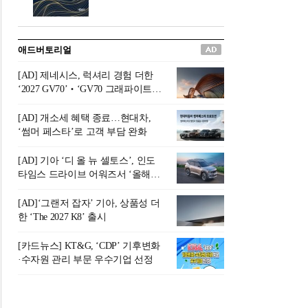
버려야 하는 곳'이라 묘사했다.
원칙으로 서다』를 펴냈다.정
오늘날 많은 이가 은퇴를 지옥
통 관료 출신으로 한국 금융의
이라 부르며 절망하지만, 김경
주요 변곡점마다 중요한 역할
애드버토리얼
록 고문은 새로운 시각을 제시
을 하고 금융 경영인으로서 큰
한다. 은퇴 후 60대를 전후한 1
족적을 남긴 김 전 회장이 후배
[AD] 제네시스, 럭셔리 경험 더한
0년의 과도기는 지옥이 아니라
세대에게 전하는 삶의 조언을
‘2027 GV70’‧‘GV70 그래파이트’
정화와 성장의 공간인 ‘은퇴연
담은 인생 노트다.『물처럼 흐
출시
옥(Purgatory)’이라는 것이다.
르고 원칙으로 서다』는 단순
[AD] 개소세 혜택 종료…현대차,
연옥은 고통스럽지만 끝이 있
한 자서전을 넘어, 실패를 두려
‘썸머 페스타’로 고객 부담 완화
으며, 준비를 통해 천국으로 나
워하지 않는 용기와 자신에 대
아갈 수 있는 희망의 장소라고
한 믿음이 어떻게 삶을 풍요롭
[AD] 기아 ‘디 올 뉴 셀토스’, 인도
말한
게 만드는지를 보여주는 지혜
타임스 드라이브 어워즈서 ‘올해의
의 보고로 평가된다.김용환 전
SUV’ 선정
회장은 “인생의 목표가 크더라
[AD]‘그랜저 잡자’ 기아, 상품성 더
도 조급해하지 말고 작은 것부
한 ‘The 2027 K8’ 출시
터 하나 하나 성취해 나가
라”고 조언한다. 뼈아픈 실패
[카드뉴스] KT&G, ‘CDP’ 기후변화
조차 성공의 뼈대가 된다는 긍
·수자원 관리 부문 우수기업 선정
정적인 마음으로