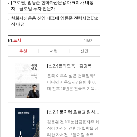
[프로필] 임동준 한화자산운용 대표이사 내정
자…글로벌 투자 전문가
한화자산운용 신임 대표에 임동준 전략사업Unit
장 내정
FT
도서
더보기
추천
서평
신간
[신간]은퇴연옥…김경록의 은퇴 후 삶의 나침반
은퇴 이후의 삶은 천국일까?
아니면 지옥일까? 은퇴 후 60
대 전후 10년은 천국도 지옥도
아닌 '연옥'이라 개념이 등장해
화제를 모으고 있다.투자 전문
가이자 은퇴연구소장으로서의
[신간] 물처럼 흐르고 원칙으로 서다…김용환의 통찰을 담다
은퇴 설계를 가이드해 온 김경
록 옵투스자산운용의 고문이
김용환 전 NH농협금융지주 회
신간 『은퇴연옥』을 내놓았
장이 자신의 경험과 철학을 정
다.단테는 지옥을 '모든 희망을
리한 자서전 『물처럼 흐르고