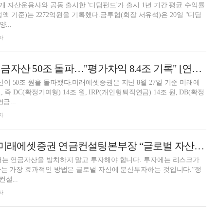
개 자산운용사와 공동 출시한 '디딤펀드'가 출시 1년 기간 평균 수익률
설정액 기준)는 2272억원을 기록했다.금투협(회장 서유석)은 20일 "디딤
...
자
미래에셋증권, 연금자산 50조 돌파…"평가차익 8.4조 기록" [연금 통신]
 50조 원을 돌파했다.미래에셋증권은 지난 8월 27일 기준 미래에
 즉 DC(확정기여형) 14조 원, IRP(개인형퇴직연금) 14조 원, DB(확정
금...
자
[인터뷰] 정효영 미래에셋증권 연금컨설팅본부장 “글로벌 자산배분, 가장 효율적인 연금 투자법”
서는 연금자산을 방치하지 말고 투자해야 합니다. 투자에는 리스크가
하는 가장 효과적인 방법은 글로벌 자산에 분산투자하는 것입니다.”정
설...
자