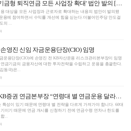
與 안도걸 의원, '기금형 퇴직연금 모든 사업장 확대' 법안 발의 [연금 통신]
적용 대상을 모든 사업장과 근로자로 확대하는 내용의 법안이 발의됐
기금운용에 참여하면서 수익률 개선에 힘을 싣는다.더불어민주당 안도걸
의 ...
자
손영진 신임 자금운용단장(CIO) 임명
금운용단장(CIO)에 손영진 전 KB자산운용 리스크관리본부장이 임명
무원연금기금의 금융자산에 대한 투자전략을 수립하고 운용을 총괄한다.
동극)은...
자
[인터뷰] 송상은 KB증권 연금본부장 “연령대 별 연금운용 달라…은퇴기 인출전략 중요”
 특성이 있기 때문에 연령대 별 전략을 다르게 가져가야 합니다. 60대
시기이기 때문에 연금 개시를 신청하기 전에 연금수령 연차나 한도를
...
자