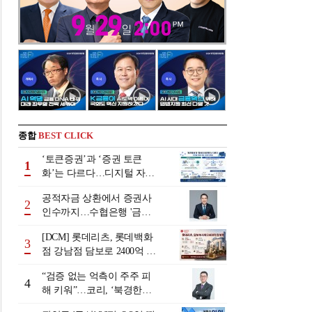
종합
BEST CLICK
‘토큰증권’과 ‘증권 토큰
1
화’는 다르다…디지털 자본
시장 다음 단계는
공적자금 상환에서 증권사
2
인수까지…수협은행 '금융
그룹화' 25년 여정 [수협은
[DCM] 롯데리츠, 롯데백화
행 금융그룹의 꿈①]
3
점 강남점 담보로 2400억 조
달…단기채 차환
“검증 없는 억측이 주주 피
4
해 키워”…코리, ‘북경한미
미수채권 논란’ 정면 반박