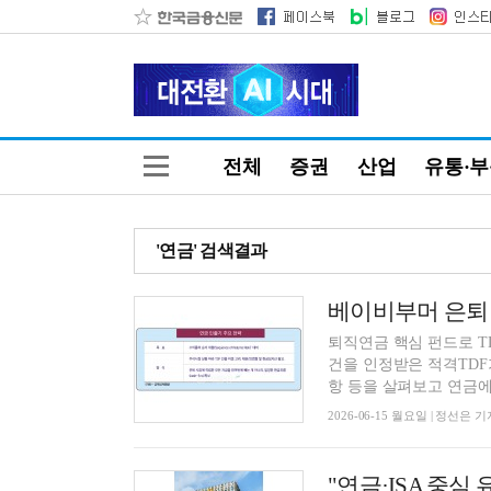
전체
증권
산업
유통·
'연금' 검색결과
퇴직연금 핵심 펀드로 
건을 인정받은 적격TDF가
항 등을 살펴보고 연금에 
2026-06-15 월요일 | 정선은 기
"연금·ISA 중심