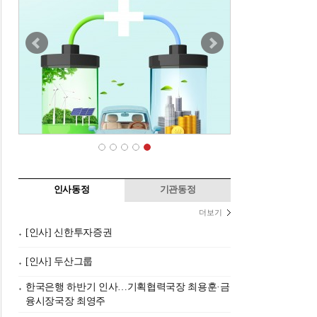
인사동정
기관동정
더보기
[인사] 신한투자증권
[인사] 두산그룹
한국은행 하반기 인사…기획협력국장 최용훈·금
융시장국장 최영주