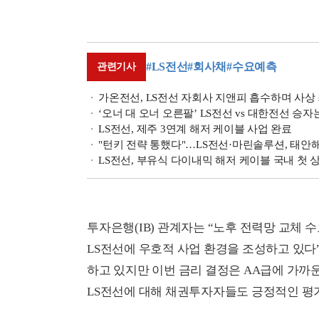
#LS전선
#회사채
#수요예측
관련기사
가온전선, LS전선 자회사 지앤피 흡수하며 사상 
‘오너 대 오너 오른팔’ LS전선 vs 대한전선 승자
LS전선, 제주 3연계 해저 케이블 사업 완료
"턴키 전략 통했다"…LS전선·마린솔루션, 태
LS전선, 부유식 다이내믹 해저 케이블 국내 첫 
투자은행(IB) 관계자는 “노후 전력망 교체 수
LS전선에 우호적 사업 환경을 조성하고 있다”
하고 있지만 이번 금리 결정은 AA급에 가까
LS전선에 대해 채권투자자들도 긍정적인 평가