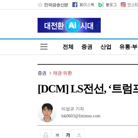
전체
증권
산업
유통·
증권
채권·외환
[DCM] LS전선, ‘
이성규 기자
lsk0603@fntimes.com