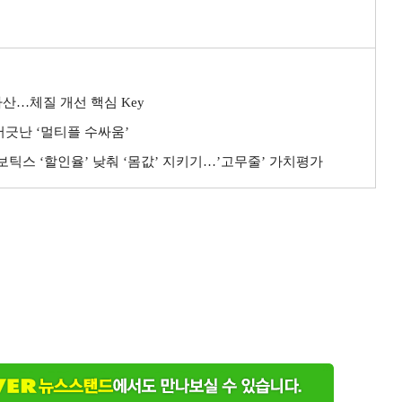
 자산…체질 개선 핵심 Key
’ 어긋난 ‘멀티플 수싸움’
로보틱스 ‘할인율’ 낮춰 ‘몸값’ 지키기…’고무줄’ 가치평가