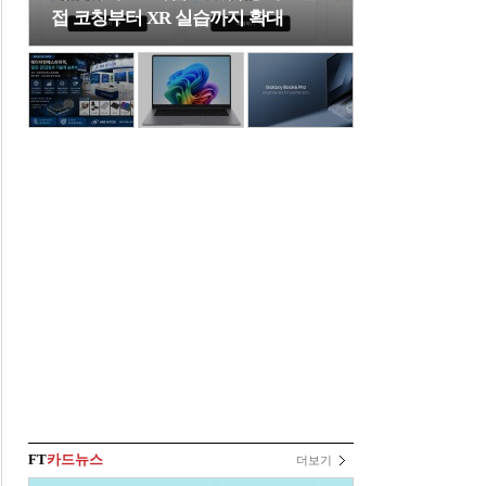
접 코칭부터 XR 실습까지 확대
FT
카드뉴스
더보기