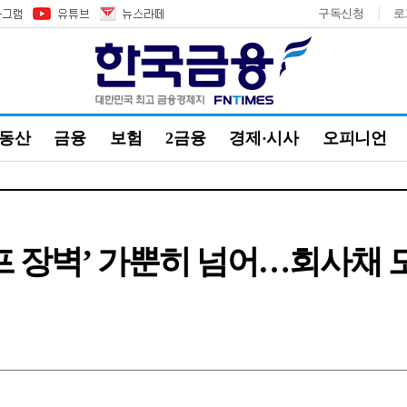
구독신청
로
부동산
금융
보험
2금융
경제·시사
오피니언
트럼프 장벽’ 가뿐히 넘어…회사채 