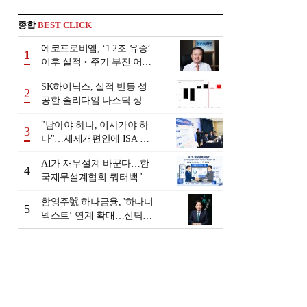
종합
BEST CLICK
에코프로비엠, ‘1.2조 유증’
1
이후 실적‧주가 부진 어쩌
나
SK하이닉스, 실적 반등 성
2
공한 솔리다임 나스닥 상장
검토
"남아야 하나, 이사가야 하
3
나"…세제개편안에 ISA 투
자자 셈법 복잡
AI가 재무설계 바꾼다…한
4
국재무설계협회·쿼터백 '베
러웰스'로 생태계 구축
함영주號 하나금융, '하나더
5
넥스트‘ 연계 확대…신탁수
수료 2배 증가 효과 [금융 시
니어 비즈니스 돋보기]