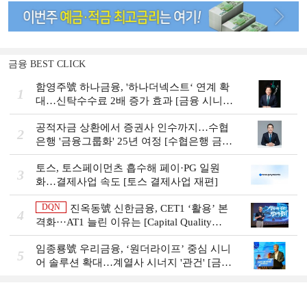
금융 BEST CLICK
함영주號 하나금융, '하나더넥스트‘ 연계 확
1
대…신탁수수료 2배 증가 효과 [금융 시니어
비즈니스 돋보기]
공적자금 상환에서 증권사 인수까지…수협
2
은행 '금융그룹화' 25년 여정 [수협은행 금융
그룹의 꿈①]
토스, 토스페이먼츠 흡수해 페이·PG 일원
3
화…결제사업 속도 [토스 결제사업 재편]
DQN
진옥동號 신한금융, CET1 ‘활용’ 본
4
격화···AT1 늘린 이유는 [Capital Quality
Review]
임종룡號 우리금융, ‘원더라이프’ 중심 시니
5
어 솔루션 확대…계열사 시너지 '관건' [금융
시니어 비즈니스 돋보기]