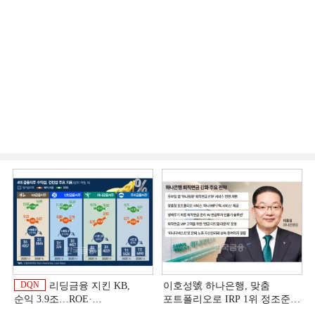
DQN
리딩금융 지킨 KB,
이호성號 하나은행, 맞춤
순익 3.9조…ROE·
포트폴리오로 IRP 1위 정조준
비용효율성까지 선두 [2026
[은행권 연금 방어전]
이