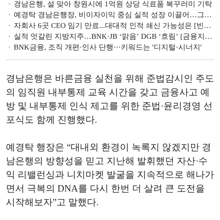
경남은행, 설 맞아 창원시에 1억원 상당 식료품 복꾸러미 기탁
예경탁 경남은행장, 비이자이익 중심 실적 성장 이끌어…그룹 순익 기여도↑ [금융사 2024 3분기 실적]
자회사 6곳 CEO 임기 만료...대대적 인적 쇄신 가능성은 [빈대인 2기 BNK 미리보기]
실적 엇갈린 지방지주…BNK·JB ‘맑음’ DGB ‘흐림’ [금융지주 실적 미리보기]
BNK금융, 조직 개편·인사 단행···키워드는 '디지털·시너지'
경남은행은 바른금융 실천을 위해 준법감시인 주도
의 임직원 내부통제 교육 시간을 갖고 금융사고 예
방 및 내부통제 인식 제고를 위한 준법·윤리경영 선
포식도 함께 진행했다.
예경탁 행장은 “대내외 환경이 녹록지 않겠지만 경
남은행의 방향성을 믿고 지난해 발휘했던 자산·수
익 리밸런싱과 니치마켓 발굴을 지속적으로 해나가
면서 극복의 DNA를 다시 한번 더 살려 큰 도전을
시작해보자”고 말했다.