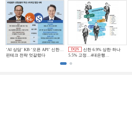
상반기 금융 리그테이블]
DQN
‘AI 상담’ KB·‘오픈 API’ 신한…
신한 6.9% 상한·하나
핀테크 전략 엇갈렸다
5.5% 고정…4대은행
중금리대출 승부수
이