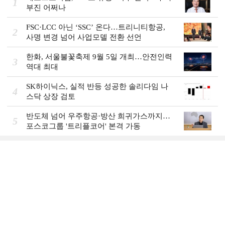
1
부진 어쩌나
FSC·LCC 아닌 ‘SSC’ 온다…트리니티항공,
2
사명 변경 넘어 사업모델 전환 선언
한화, 서울불꽃축제 9월 5일 개최…안전인력
3
역대 최대
SK하이닉스, 실적 반등 성공한 솔리다임 나
4
스닥 상장 검토
반도체 넘어 우주항공·방산 희귀가스까지…
5
포스코그룹 '트리플코어' 본격 가동