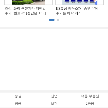
효성, 화학 구했지만 티엔씨
HS효성 첨단소재 ‘승부수’에
주가 ‘반토막’ [정답은 TSR]
주가는 하락 왜?
증권
산업
유통·부동산
금융
보험
2금융