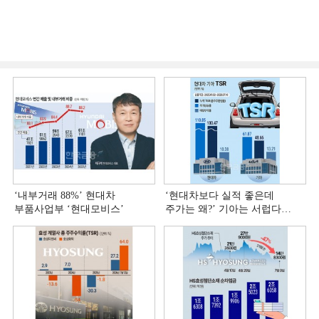
‘내부거래 88%ʼ 현대차
‘현대차보다 실적 좋은데
부품사업부 ‘현대모비스ʼ
주가는 왜?ʼ 기아는 서럽다
[정답은 TSR]