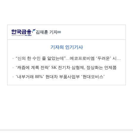
김재훈 기자
✉
기자의 인기기사
“신의 한 수인 줄 알았는데”…에코프로비엠 ‘두려운’ 시나리오
‘캐즘에 계륵 전락’ SK 전기차 삼형제, 정상화는 언제쯤
‘내부거래 88%ʼ 현대차 부품사업부 ‘현대모비스ʼ