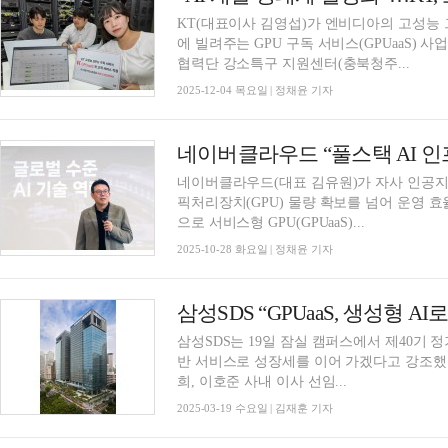
KT(대표이사 김영섭)가 엔비디아의 고성능 그
에 빌려주는 GPU 구독 서비스(GPUaaS)
협력단 강소특구 지원센터(충북청주...
2025-12-04 목요일 | 정채윤 기자
네이버클라우드 “풀스택 AI 인프
네이버클라우드(대표 김유원)가 자사 인공지능
픽처리장치(GPU) 물량 확보를 넘어 운영 효
으로 서비스형 GPU(GPUaaS)...
2025-10-28 화요일 | 정채윤 기자
삼성SDS “GPUaaS, 생성형 
삼성SDS는 19일 잠실 캠퍼스에서 제40기 
반 서비스로 성장세를 이어 가겠다고 강조했다. 이날 주주총회에서는 재무제표 승인
희, 이호준 사내 이사 선임...
2025-03-19 수요일 | 김재훈 기자