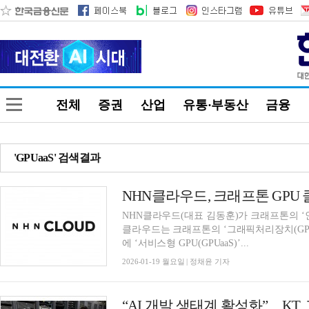
전체
증권
산업
유통·부동산
금융
'GPUaaS' 검색결과
NHN클라우드, 크래프톤 GPU
NHN클라우드(대표 김동훈)가 크래프톤의 ‘인
클라우드는 크래프톤의 ‘그래픽처리장치(GPU
에 ‘서비스형 GPU(GPUaaS)’...
2026-01-19 월요일 | 정채윤 기자
“AI 개발 생태계 활성화”…KT