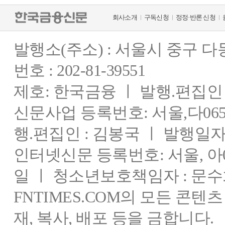
회사소개
구독신청
정정·반론 신청
발행소(주소) : 서울시 중구 
번호 : 202-81-39551
제호: 한국금융 ㅣ 발행.편집인 : 
신문사업 등록번호: 서울,다0655
행.편집인 : 김봉국 ㅣ 발행일자:
인터넷신문 등록번호: 서울, 아03
일 ㅣ 청소년보호책임자 : 문수
FNTIMES.COM의 모든 콘텐
재, 복사, 배포 등을 금합니다.