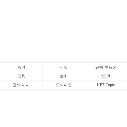
증권
산업
유통·부동산
금융
보험
2금융
경제·시사
오피니언
KFT Topic
전체서비스
Copyrightⓒ
한국금융신문 All Rights Reserved.