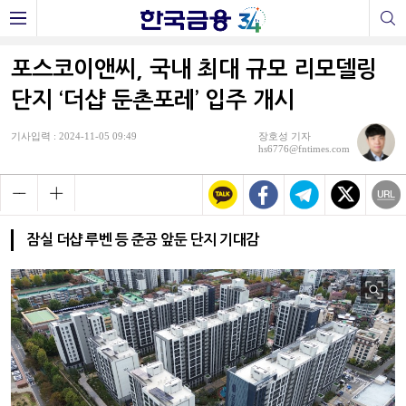
포스코이앤씨, 국내 최대 규모 리모델링
단지 ‘더샵 둔촌포레’ 입주 개시
기사입력 : 2024-11-05 09:49
장호성 기자
hs6776@fntimes.com
잠실 더샵 루벤 등 준공 앞둔 단지 기대감