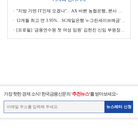
“지방 가면 IT인재 오겠나”…AX 바쁜 농협은행, 본사 이전설에 ‘긴장’ [막 오른 금융권 하투(夏鬪)]
12개월 최고 연 3.95%…SC제일은행 'e-그린세이브예금' [이주의 은행 예금금리-8월 1주]
[프로필] '금융연수원 첫 여성 임원' 김헌진 신임 부원장···교육·디지털·기획 '올라운더'
가장 핫한 경제 소식! 한국금융신문의
‘추천뉴스’
를 받아보세요~
뉴스레터 신청