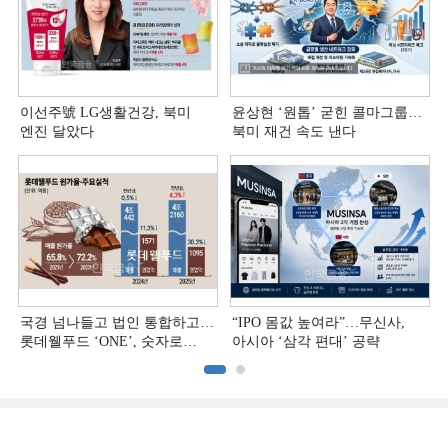
이선주號 LG생활건강, 북미
윤상현 ‘원톱ʼ 굳힌 콜마그룹…
엔진 달았다
북미 재건 속도 낸다
국경 넘나들고 법인 통합하고…
“IPO 몸값 높여라”…무신사,
롯데웰푸드 ‘ONE’, 숫자로
아시아 ‘삼각 편대’ 공략
증명하다