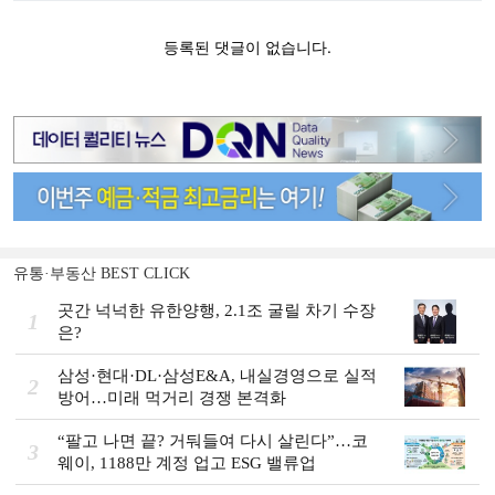
유통·부동산 BEST CLICK
곳간 넉넉한 유한양행, 2.1조 굴릴 차기 수장
1
은?
삼성·현대·DL·삼성E&A, 내실경영으로 실적
2
방어…미래 먹거리 경쟁 본격화
“팔고 나면 끝? 거둬들여 다시 살린다”…코
3
웨이, 1188만 계정 업고 ESG 밸류업