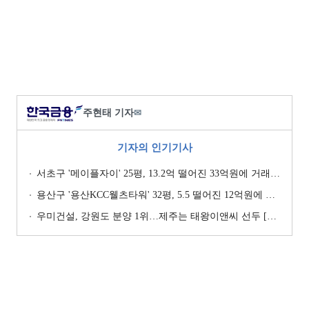
주현태 기자
✉
기자의 인기기사
서초구 '메이플자이' 25평, 13.2억 떨어진 33억원에 거래 [일일 하락가]
용산구 '용산KCC웰츠타워' 32평, 5.5 떨어진 12억원에 거래 [일일 하락가]
우미건설, 강원도 분양 1위…제주는 태왕이앤씨 선두 [이 지역 분양왕-강원·제주]