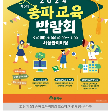
2024 제5회 송파 교육박람회 포스터./사진제공=송파구