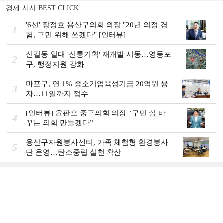
경제·시사 BEST CLICK
'6선' 장정호 용산구의회 의장 "20년 의정 경
1
험, 구민 위해 쓰겠다" [인터뷰]
신길동 일대 '신통기획' 재개발 시동…영등포
2
구, 행정지원 강화
마포구, 연 1% 중소기업육성기금 20억원 융
3
자…11일까지 접수
[인터뷰] 윤판오 중구의회 의장 “구민 삶 바
4
꾸는 의회 만들겠다”
용산구자원봉사센터, 가족 체험형 환경봉사
5
단 운영…탄소중립 실천 확산