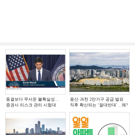
동결보다 무서운 불확실성…
용산·과천 2만가구 공급 발표
증권사 리스크 관리 시험대
직후 확산되는 ‘절대반대’…왜?