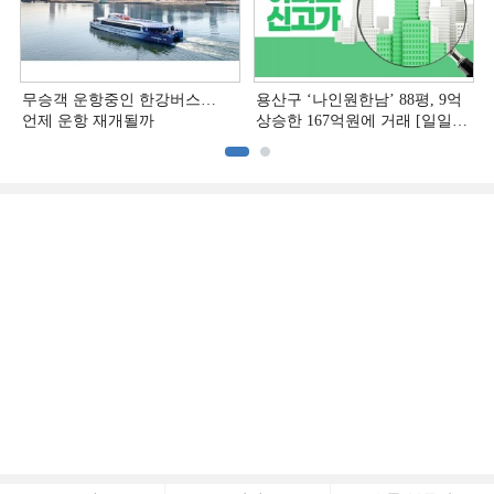
무승객 운항중인 한강버스…
용산구 ‘나인원한남’ 88평, 9억
언제 운항 재개될까
상승한 167억원에 거래 [일일
아파트 신고가]