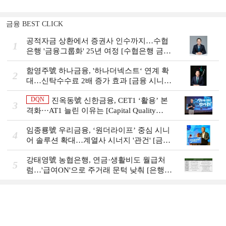
금융 BEST CLICK
공적자금 상환에서 증권사 인수까지…수협
1
은행 '금융그룹화' 25년 여정 [수협은행 금융
그룹의 꿈①]
함영주號 하나금융, '하나더넥스트‘ 연계 확
2
대…신탁수수료 2배 증가 효과 [금융 시니어
비즈니스 돋보기]
DQN
진옥동號 신한금융, CET1 ‘활용’ 본
3
격화···AT1 늘린 이유는 [Capital Quality
Review]
임종룡號 우리금융, ‘원더라이프’ 중심 시니
4
어 솔루션 확대…계열사 시너지 '관건' [금융
시니어 비즈니스 돋보기]
강태영號 농협은행, 연금·생활비도 월급처
5
럼…'급여ON'으로 주거래 문턱 낮춰 [은행권
머니무브 대응 전략]