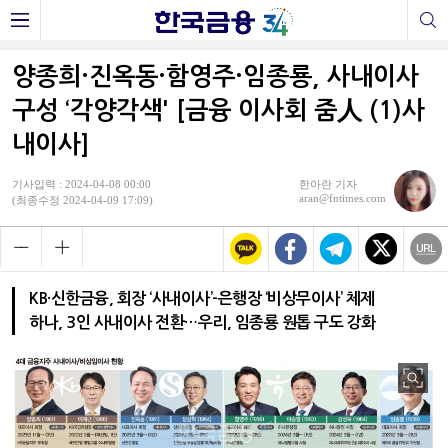
양종희·진옥동·함영주·임종룡, 사내이사
구성 ‘각양각색' [금융 이사회 줌人 (1)사
내이사]
기사입력 : 2024-04-08 00:00
한아란 기자
aran@fntimes.com
(최종수정 2024-04-09 17:09)
KB·신한금융, 회장 ‘사내이사’-은행장 ‘비상무이사’ 체제
하나, 3인 사내이사 전환…우리, 임종룡 원톱 구도 강화