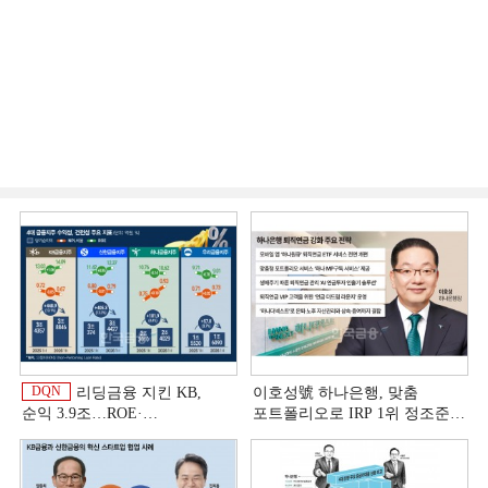
DQN
리딩금융 지킨 KB,
이호성號 하나은행, 맞춤
순익 3.9조…ROE·
포트폴리오로 IRP 1위 정조준
비용효율성까지 선두 [2026
[은행권 연금 방어전]
이
상반기 금융 리그테이블]