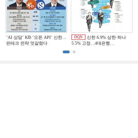
DQN
‘AI 상담’ KB·‘오픈 API’ 신한…
신한 6.9% 상한·하나
핀테크 전략 엇갈렸다
5.5% 고정…4대은행
중금리대출 승부수
이