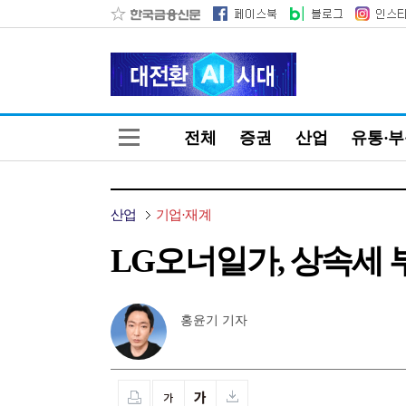
전체
증권
산업
유통·
산업
기업·재계
LG오너일가, 상속세 부
홍윤기 기자