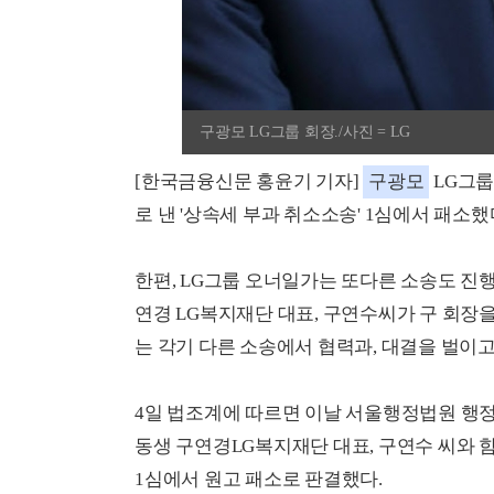
구광모 LG그룹 회장./사진 = LG
[한국금융신문 홍윤기 기자]
구광모
LG그룹
로 낸 '상속세 부과 취소소송' 1심에서 패소했
한편, LG그룹 오너일가는 또다른 소송도 진행
연경 LG복지재단 대표, 구연수씨가 구 회장
는 각기 다른 소송에서 협력과, 대결을 벌이고
4일 법조계에 따르면 이날 서울행정법원 행정
동생 구연경LG복지재단 대표, 구연수 씨와 
1심에서 원고 패소로 판결했다.