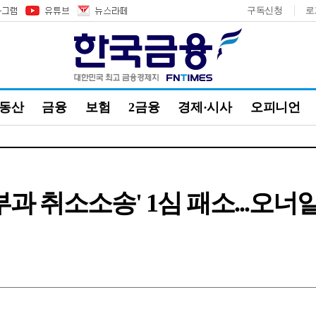
구독신청
로
부동산
금융
보험
2금융
경제·시사
오피니언
과 취소소송' 1심 패소...오너