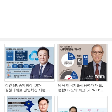
김인 MG중앙회장, 38개
남욱 한국기술신용평가 대표,
실천과제로 경영혁신 시동
종합CB 도약 목표 [2026 CB사
[상호금융 경영혁신 진단 ①]
하반기 전략 ③]