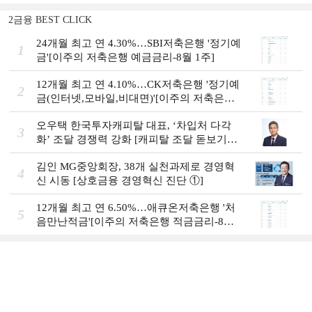
2금융 BEST CLICK
24개월 최고 연 4.30%…SBI저축은행 '정기예
1
금'[이주의 저축은행 예금금리-8월 1주]
12개월 최고 연 4.10%…CK저축은행 '정기예
2
금(인터넷,모바일,비대면)'[이주의 저축은행
예금금리-8월 1주]
오우택 한국투자캐피탈 대표, ‘차입처 다각
3
화ʼ 조달 경쟁력 강화 [캐피탈 조달 돋보기
(12)]
김인 MG중앙회장, 38개 실천과제로 경영혁
4
신 시동 [상호금융 경영혁신 진단 ①]
12개월 최고 연 6.50%…애큐온저축은행 '처
5
음만난적금'[이주의 저축은행 적금금리-8월
1주]