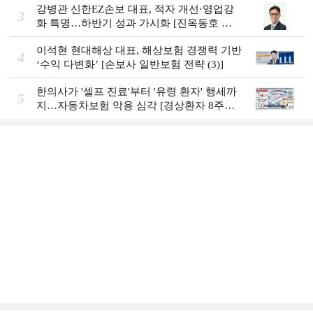
강병관 신한EZ손보 대표, 적자 개선·영업강
3
화 특명…하반기 성과 가시화 [진옥동호 신
한금융, 부스트업 점검]
이석현 현대해상 대표, 해상보험 경쟁력 기반
4
‘수익 다변화ʼ [손보사 일반보험 전략 (3)]
한의사가 '셀프 진료'부터 '유령 환자' 행세까
5
지…자동차보험 악용 심각 [경상환자 8주룰
도입 초읽기]