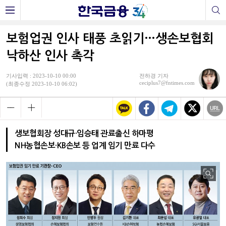
보험업권 인사 태풍 초읽기…생손보협회
낙하산 인사 촉각
기사입력 : 2023-10-10 00:00
전하경 기자
ceciplus7@fntimes.com
(최종수정 2023-10-10 06:02)
생보협회장 성대규·임승태 관료출신 하마평
NH농협손보·KB손보 등 업계 임기 만료 다수