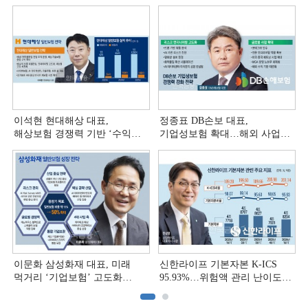
이석현 현대해상 대표,
정종표 DB손보 대표,
해상보험 경쟁력 기반 ‘수익
기업성보험 확대…해외 사업
다변화ʼ [손보사 일반보험 전략
다변화 [손보사 일반보험 전략
(3)]
(2)]
이문화 삼성화재 대표, 미래
신한라이프 기본자본 K-ICS
먹거리 ‘기업보험’ 고도화
95.93%…위험액 관리 난이도
[손보사 일반보험 전략 (1)]
상승 [보험사 기본자본 점검]