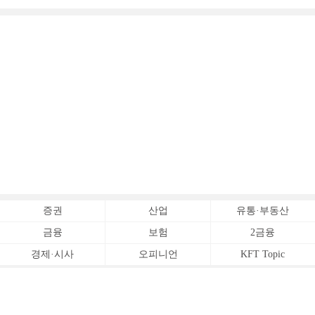
증권
산업
유통·부동산
금융
보험
2금융
경제·시사
오피니언
KFT Topic
전체서비스
Copyrightⓒ
한국금융신문 All Rights Reserved.