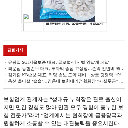
관련기사
유광열 SGI서울보증 대표, 글로벌·디지털 양날개 페달
최문섭 농협손보 대표, 투자익 중심 고성장…순익 전년비 95%↑ [금융사 2023 상반기 실적]
김기환 KB손보 대표, 리딩 손보 도약 채비…상품 경쟁력 ‘쑥’
총선 출마설 ‘솔솔’…김용태 보험대리점협회장 “사실무근” 부인
보험업계 관계자는 “성대규 부회장은 관료 출신이
지만 민간 경험도 많아 민관 모두 경험이 풍부한 보
험 전문가”라며 “업계에서는 협회장에 금융당국과
원활하게 소통할 수 있는 대관능력을 중요시한다.