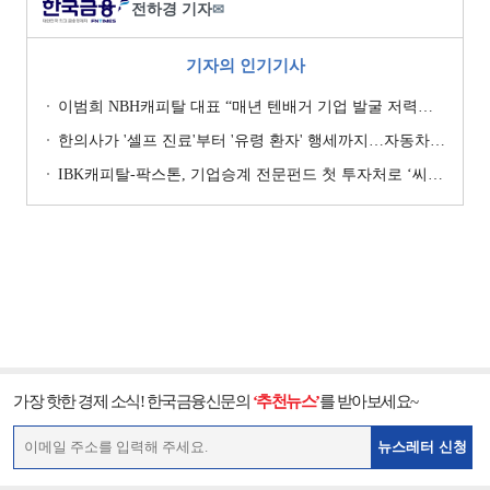
전하경 기자
✉
기자의 인기기사
이범희 NBH캐피탈 대표 “매년 텐배거 기업 발굴 저력…올해 ROE 20% 목표”
한의사가 '셀프 진료'부터 '유령 환자' 행세까지…자동차보험 악용 심각 [경상환자 8주룰 도입 초읽기]
IBK캐피탈-팍스톤, 기업승계 전문펀드 첫 투자처로 ‘씨엠디기술단’ 낙점 [캐피탈사 돋보기]
가장 핫한 경제 소식! 한국금융신문의
‘추천뉴스’
를 받아보세요~
뉴스레터 신청