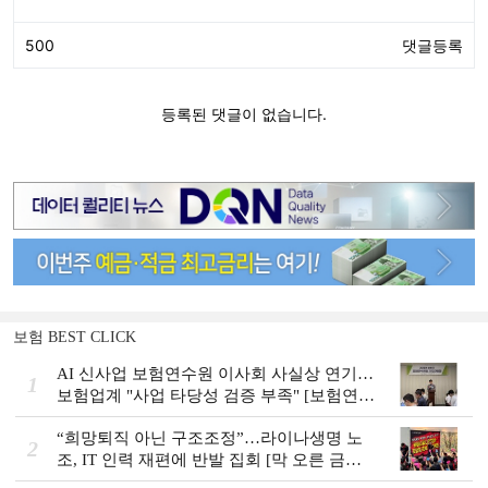
보험 BEST CLICK
AI 신사업 보험연수원 이사회 사실상 연기…
1
보험업계 "사업 타당성 검증 부족" [보험연수
원 AI사업 논란]
“희망퇴직 아닌 구조조정”…라이나생명 노
2
조, IT 인력 재편에 반발 집회 [막 오른 금융
권 하투(夏鬪)]